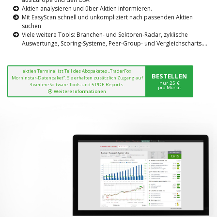
Aktien analysieren und über Aktien informieren.
Mit EasyScan schnell und unkompliziert nach passenden Aktien
suchen
Viele weitere Tools: Branchen- und Sektoren-Radar, zyklische
Auswertunge, Scoring-Systeme, Peer-Group- und Vergleichscharts....
aktien Terminal ist Teil des Abopaketes „TraderFox
BESTELLEN
Morninstar-Datenpaket“. Sie erhalten zusätzlich Zugang auf
nur 25 €
3 weitere Software-Tools und 5 PDF-Reports.
pro Monat
Weitere Informationen