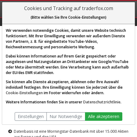
REGIS-
Cookies und Tracking auf traderfox.com
TRIEREN
(Bitte wählen Sie Ihre Cookie-Einstellungen)
Graphs
Explorer
Sector
Scan
Visual
Historie
Macro
Wir verwenden notwendige Cookies, damit unsere Website technisch
funktioniert. Mit Ihrer Einwilligung verwenden wir außerdem Dienste
von Partnern, z. B. für eingebettete YouTube-Videos,
Diese Funktion ist nur für
Reichweitenmessung und personalisierte Werbung.
Premium-Kunden verfügbar
Dabei können Informationen auf Ihrem Gerät gespeichert oder
ausgelesen und Nutzungsdaten an Drittanbieter wie Google/YouTube
oder Meta übermittelt werden. Eine Verarbeitung kann auch außerhalb
der EU/des EWR stattfinden.
Sie können alle Dienste akzeptieren, ablehnen oder Ihre Auswahl
individuell festlegen. Ihre Einwilligung können Sie jederzeit über die
Cookie-Einstellungen
im Footer widerrufen oder ändern.
AKTIEN-TERMINAL
Weitere Informationen finden Sie in unserer
Datenschutzrichtlinie
.
Die Aktienanalyse-Plattform von
Einstellungen
Nur Notwendige
Alle akzeptieren
TraderFox
Datenbasis ist eine Morningstar-Datenbank mit über 15.000 Aktien
aus Europa und den USA