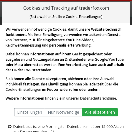
REGIS-
Cookies und Tracking auf traderfox.com
TRIEREN
(Bitte wählen Sie Ihre Cookie-Einstellungen)
Graphs
Explorer
Sector
Scan
Visual
Historie
Macro
Wir verwenden notwendige Cookies, damit unsere Website technisch
funktioniert. Mit Ihrer Einwilligung verwenden wir außerdem Dienste
von Partnern, z. B. für eingebettete YouTube-Videos,
Diese Funktion ist nur für
Reichweitenmessung und personalisierte Werbung.
Premium-Kunden verfügbar
Dabei können Informationen auf Ihrem Gerät gespeichert oder
ausgelesen und Nutzungsdaten an Drittanbieter wie Google/YouTube
oder Meta übermittelt werden. Eine Verarbeitung kann auch außerhalb
der EU/des EWR stattfinden.
Sie können alle Dienste akzeptieren, ablehnen oder Ihre Auswahl
individuell festlegen. Ihre Einwilligung können Sie jederzeit über die
Cookie-Einstellungen
im Footer widerrufen oder ändern.
AKTIEN-TERMINAL
Weitere Informationen finden Sie in unserer
Datenschutzrichtlinie
.
Die Aktienanalyse-Plattform von
Einstellungen
Nur Notwendige
Alle akzeptieren
TraderFox
Datenbasis ist eine Morningstar-Datenbank mit über 15.000 Aktien
aus Europa und den USA