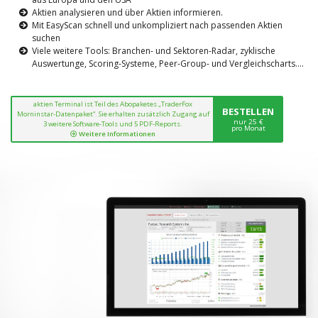
Aktien analysieren und über Aktien informieren.
Mit EasyScan schnell und unkompliziert nach passenden Aktien
suchen
Viele weitere Tools: Branchen- und Sektoren-Radar, zyklische
Auswertunge, Scoring-Systeme, Peer-Group- und Vergleichscharts....
aktien Terminal ist Teil des Abopaketes „TraderFox
BESTELLEN
Morninstar-Datenpaket“. Sie erhalten zusätzlich Zugang auf
nur 25 €
3 weitere Software-Tools und 5 PDF-Reports.
pro Monat
Weitere Informationen