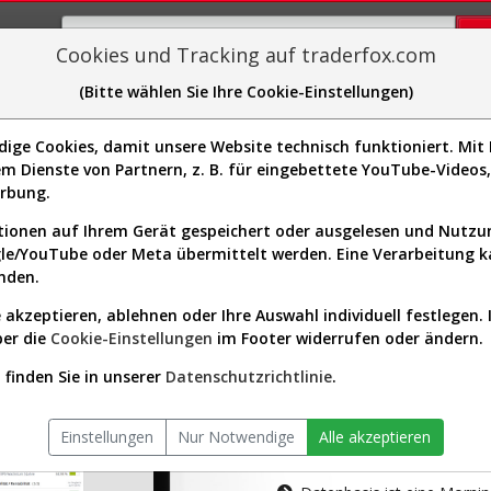
Cookies und Tracking auf traderfox.com
(Bitte wählen Sie Ihre Cookie-Einstellungen)
plorer
Sector-Spider
Easy-Scan
Visualizations
H
ge Cookies, damit unsere Website technisch funktioniert. Mit I
m Dienste von Partnern, z. B. für eingebettete YouTube-Video
tion ist nur für Premium-Kunde
erbung.
ionen auf Ihrem Gerät gespeichert oder ausgelesen und Nutz
gle/YouTube oder Meta übermittelt werden. Eine Verarbeitung 
nden.
 akzeptieren, ablehnen oder Ihre Auswahl individuell festlegen. 
ber die
Cookie-Einstellungen
im Footer widerrufen oder ändern.
AKTIEN-TERM
finden Sie in unserer
Datenschutzrichtlinie
.
Die Aktienanal
Einstellungen
Nur Notwendige
Alle akzeptieren