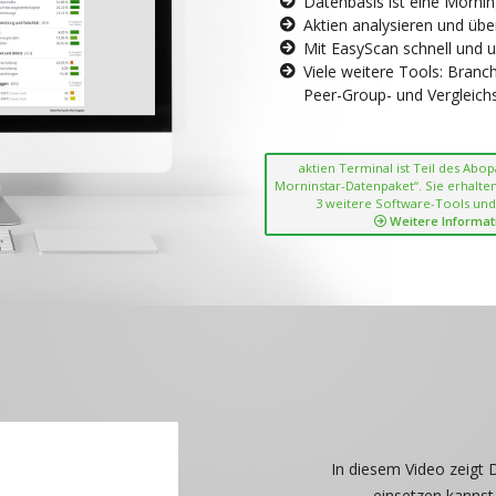
Datenbasis ist eine Morni
Aktien analysieren und übe
Mit EasyScan schnell und 
Viele weitere Tools: Bran
Peer-Group- und Vergleichsc
aktien Terminal ist Teil des Abo
Morninstar-Datenpaket“. Sie erhalten
3 weitere Software-Tools und
Weitere Informat
In diesem Video zeigt 
einsetzen kannst