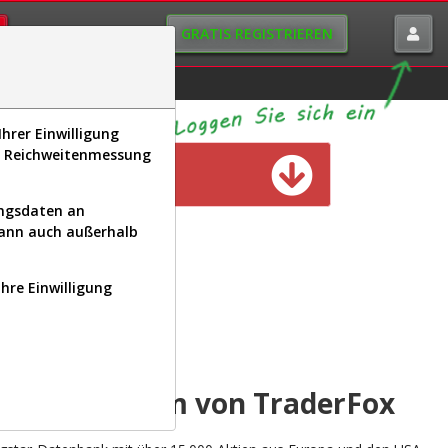
GRATIS REGISTRIEREN
istorie
Macro-View
hrer Einwilligung
s, Reichweitenmessung
n verfügbar
ungsdaten an
kann auch außerhalb
Ihre Einwilligung
INAL
yse-Plattform von TraderFox