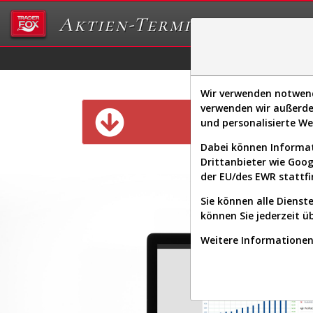
Aktien-Terminal
Daten/Graphs
Ex
Wir verwenden notwendi
verwenden wir außerde
Diese Funk
und personalisierte W
Dabei können Informat
Drittanbieter wie Goo
der EU/des EWR stattfi
Sie können alle Dienste
können Sie jederzeit ü
Weitere Informationen 