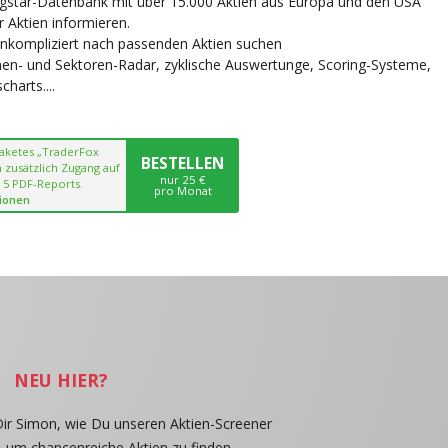
ngstar-Datenbank mit über 15.000 Aktien aus Europa und den USA
r Aktien informieren.
unkompliziert nach passenden Aktien suchen
chen- und Sektoren-Radar, zyklische Auswertunge, Scoring-Systeme,
harts....
paketes „TraderFox
BESTELLEN
 zusätzlich Zugang auf
nur 25 €
 5 PDF-Reports.
pro Monat
ionen
NEU HIER?
Dir Simon, wie Du unseren Aktien-Screener
, um chancenreiche Aktien zu finden.