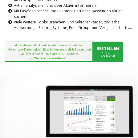
Aktien analysieren und über Aktien informieren.
Mit EasyScan schnell und unkompliziert nach passenden Aktien
suchen
Viele weitere Tools: Branchen- und Sektoren-Radar, zyklische
Auswertunge, Scoring-Systeme, Peer-Group- und Vergleichscharts....
aktien Terminal ist Teil des Abopaketes „TraderFox
BESTELLEN
Morninstar-Datenpaket“. Sie erhalten zusätzlich Zugang auf
nur 25 €
3 weitere Software-Tools und 5 PDF-Reports.
pro Monat
Weitere Informationen