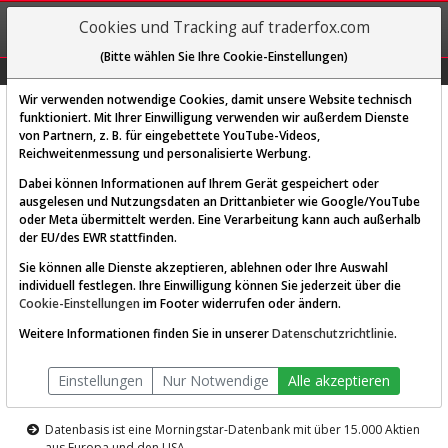
REGIS-
Cookies und Tracking auf traderfox.com
TRIEREN
(Bitte wählen Sie Ihre Cookie-Einstellungen)
Graphs
Explorer
Sector
Scan
Visual
Historie
Macro
Wir verwenden notwendige Cookies, damit unsere Website technisch
funktioniert. Mit Ihrer Einwilligung verwenden wir außerdem Dienste
von Partnern, z. B. für eingebettete YouTube-Videos,
Diese Funktion ist nur für
Reichweitenmessung und personalisierte Werbung.
Premium-Kunden verfügbar
Dabei können Informationen auf Ihrem Gerät gespeichert oder
ausgelesen und Nutzungsdaten an Drittanbieter wie Google/YouTube
oder Meta übermittelt werden. Eine Verarbeitung kann auch außerhalb
der EU/des EWR stattfinden.
Sie können alle Dienste akzeptieren, ablehnen oder Ihre Auswahl
individuell festlegen. Ihre Einwilligung können Sie jederzeit über die
Cookie-Einstellungen
im Footer widerrufen oder ändern.
AKTIEN-TERMINAL
Weitere Informationen finden Sie in unserer
Datenschutzrichtlinie
.
Die Aktienanalyse-Plattform von
Einstellungen
Nur Notwendige
Alle akzeptieren
TraderFox
Datenbasis ist eine Morningstar-Datenbank mit über 15.000 Aktien
aus Europa und den USA