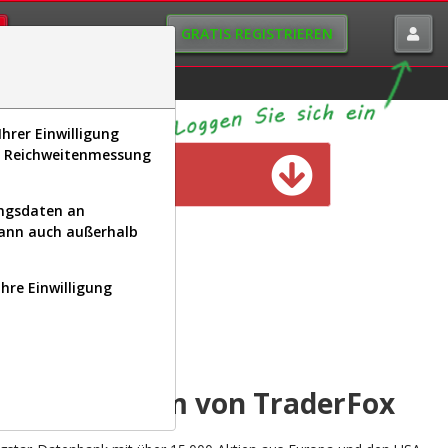
GRATIS REGISTRIEREN
istorie
Macro-View
hrer Einwilligung
s, Reichweitenmessung
n verfügbar
ungsdaten an
kann auch außerhalb
Ihre Einwilligung
INAL
yse-Plattform von TraderFox