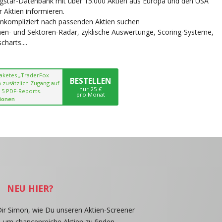
ngstar-Datenbank mit über 15.000 Aktien aus Europa und den USA
r Aktien informieren.
unkompliziert nach passenden Aktien suchen
chen- und Sektoren-Radar, zyklische Auswertunge, Scoring-Systeme,
harts....
paketes „TraderFox
BESTELLEN
 zusätzlich Zugang auf
nur 25 €
 5 PDF-Reports.
pro Monat
ionen
NEU HIER?
Dir Simon, wie Du unseren Aktien-Screener
, um chancenreiche Aktien zu finden.