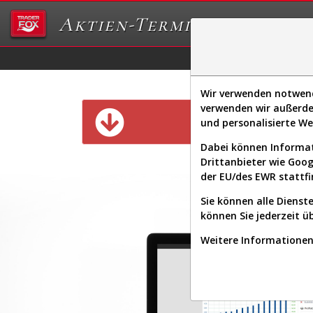
Aktien-Terminal
Daten/Graphs
Ex
Wir verwenden notwendi
verwenden wir außerde
Diese Funk
und personalisierte W
Dabei können Informat
Drittanbieter wie Goo
der EU/des EWR stattfi
Sie können alle Dienste
können Sie jederzeit ü
Weitere Informationen 