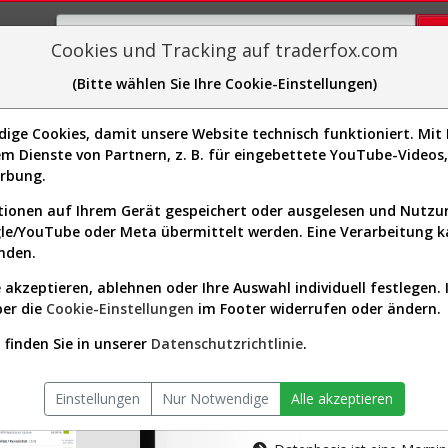
Cookies und Tracking auf traderfox.com
(Bitte wählen Sie Ihre Cookie-Einstellungen)
plorer
Sector-Spider
Easy-Scan
Visualizations
H
ge Cookies, damit unsere Website technisch funktioniert. Mit I
m Dienste von Partnern, z. B. für eingebettete YouTube-Video
tion ist nur für Premium-Kunde
erbung.
ionen auf Ihrem Gerät gespeichert oder ausgelesen und Nutz
gle/YouTube oder Meta übermittelt werden. Eine Verarbeitung 
nden.
 akzeptieren, ablehnen oder Ihre Auswahl individuell festlegen. 
ber die
Cookie-Einstellungen
im Footer widerrufen oder ändern.
AKTIEN-TERM
finden Sie in unserer
Datenschutzrichtlinie
.
Die Aktienanal
Einstellungen
Nur Notwendige
Alle akzeptieren