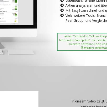
Datenbasis ist eine Morni
Aktien analysieren und übe
Mit EasyScan schnell und 
Viele weitere Tools: Bran
Peer-Group- und Vergleichsc
aktien Terminal ist Teil des Abo
Morninstar-Datenpaket“. Sie erhalten
3 weitere Software-Tools und
Weitere Informat
In diesem Video zeigt 
einsetzen kannst