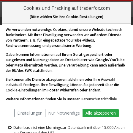
REGIS-
Cookies und Tracking auf traderfox.com
TRIEREN
(Bitte wählen Sie Ihre Cookie-Einstellungen)
Graphs
Explorer
Sector
Scan
Visual
Historie
Macro
Wir verwenden notwendige Cookies, damit unsere Website technisch
funktioniert. Mit Ihrer Einwilligung verwenden wir außerdem Dienste
von Partnern, z. B. für eingebettete YouTube-Videos,
Diese Funktion ist nur für
Reichweitenmessung und personalisierte Werbung.
Premium-Kunden verfügbar
Dabei können Informationen auf Ihrem Gerät gespeichert oder
ausgelesen und Nutzungsdaten an Drittanbieter wie Google/YouTube
oder Meta übermittelt werden. Eine Verarbeitung kann auch außerhalb
der EU/des EWR stattfinden.
Sie können alle Dienste akzeptieren, ablehnen oder Ihre Auswahl
individuell festlegen. Ihre Einwilligung können Sie jederzeit über die
Cookie-Einstellungen
im Footer widerrufen oder ändern.
AKTIEN-TERMINAL
Weitere Informationen finden Sie in unserer
Datenschutzrichtlinie
.
Die Aktienanalyse-Plattform von
Einstellungen
Nur Notwendige
Alle akzeptieren
TraderFox
Datenbasis ist eine Morningstar-Datenbank mit über 15.000 Aktien
aus Europa und den USA