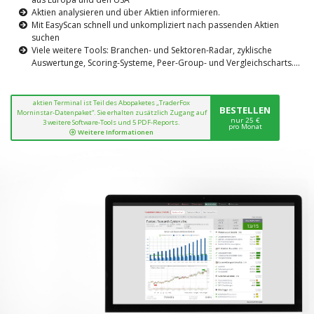
Aktien analysieren und über Aktien informieren.
Mit EasyScan schnell und unkompliziert nach passenden Aktien
suchen
Viele weitere Tools: Branchen- und Sektoren-Radar, zyklische
Auswertunge, Scoring-Systeme, Peer-Group- und Vergleichscharts....
aktien Terminal ist Teil des Abopaketes „TraderFox
BESTELLEN
Morninstar-Datenpaket“. Sie erhalten zusätzlich Zugang auf
nur 25 €
3 weitere Software-Tools und 5 PDF-Reports.
pro Monat
Weitere Informationen