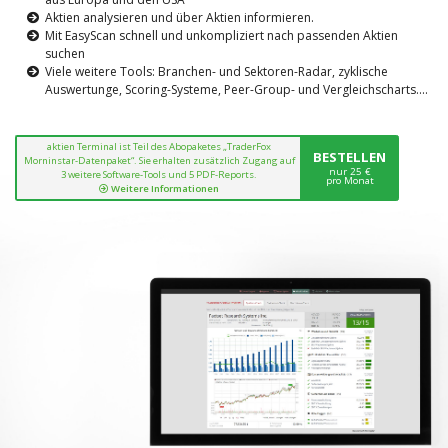
Aktien analysieren und über Aktien informieren.
Mit EasyScan schnell und unkompliziert nach passenden Aktien
suchen
Viele weitere Tools: Branchen- und Sektoren-Radar, zyklische
Auswertunge, Scoring-Systeme, Peer-Group- und Vergleichscharts....
aktien Terminal ist Teil des Abopaketes „TraderFox
BESTELLEN
Morninstar-Datenpaket“. Sie erhalten zusätzlich Zugang auf
nur 25 €
3 weitere Software-Tools und 5 PDF-Reports.
pro Monat
Weitere Informationen