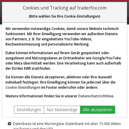
REGIS-
Cookies und Tracking auf traderfox.com
TRIEREN
(Bitte wählen Sie Ihre Cookie-Einstellungen)
Graphs
Explorer
Sector
Scan
Visual
Historie
Macro
Wir verwenden notwendige Cookies, damit unsere Website technisch
funktioniert. Mit Ihrer Einwilligung verwenden wir außerdem Dienste
von Partnern, z. B. für eingebettete YouTube-Videos,
Diese Funktion ist nur für
Reichweitenmessung und personalisierte Werbung.
Premium-Kunden verfügbar
Dabei können Informationen auf Ihrem Gerät gespeichert oder
ausgelesen und Nutzungsdaten an Drittanbieter wie Google/YouTube
oder Meta übermittelt werden. Eine Verarbeitung kann auch außerhalb
der EU/des EWR stattfinden.
Sie können alle Dienste akzeptieren, ablehnen oder Ihre Auswahl
individuell festlegen. Ihre Einwilligung können Sie jederzeit über die
Cookie-Einstellungen
im Footer widerrufen oder ändern.
AKTIEN-TERMINAL
Weitere Informationen finden Sie in unserer
Datenschutzrichtlinie
.
Die Aktienanalyse-Plattform von
Einstellungen
Nur Notwendige
Alle akzeptieren
TraderFox
Datenbasis ist eine Morningstar-Datenbank mit über 15.000 Aktien
aus Europa und den USA