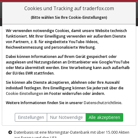
REGIS-
Cookies und Tracking auf traderfox.com
TRIEREN
(Bitte wählen Sie Ihre Cookie-Einstellungen)
Graphs
Explorer
Sector
Scan
Visual
Historie
Macro
Wir verwenden notwendige Cookies, damit unsere Website technisch
funktioniert. Mit Ihrer Einwilligung verwenden wir außerdem Dienste
von Partnern, z. B. für eingebettete YouTube-Videos,
Diese Funktion ist nur für
Reichweitenmessung und personalisierte Werbung.
Premium-Kunden verfügbar
Dabei können Informationen auf Ihrem Gerät gespeichert oder
ausgelesen und Nutzungsdaten an Drittanbieter wie Google/YouTube
oder Meta übermittelt werden. Eine Verarbeitung kann auch außerhalb
der EU/des EWR stattfinden.
Sie können alle Dienste akzeptieren, ablehnen oder Ihre Auswahl
individuell festlegen. Ihre Einwilligung können Sie jederzeit über die
Cookie-Einstellungen
im Footer widerrufen oder ändern.
AKTIEN-TERMINAL
Weitere Informationen finden Sie in unserer
Datenschutzrichtlinie
.
Die Aktienanalyse-Plattform von
Einstellungen
Nur Notwendige
Alle akzeptieren
TraderFox
Datenbasis ist eine Morningstar-Datenbank mit über 15.000 Aktien
aus Europa und den USA