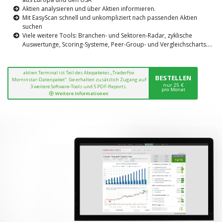
Aktien analysieren und über Aktien informieren.
Mit EasyScan schnell und unkompliziert nach passenden Aktien
suchen
Viele weitere Tools: Branchen- und Sektoren-Radar, zyklische
Auswertunge, Scoring-Systeme, Peer-Group- und Vergleichscharts....
aktien Terminal ist Teil des Abopaketes „TraderFox
BESTELLEN
Morninstar-Datenpaket“. Sie erhalten zusätzlich Zugang auf
nur 25 €
3 weitere Software-Tools und 5 PDF-Reports.
pro Monat
Weitere Informationen