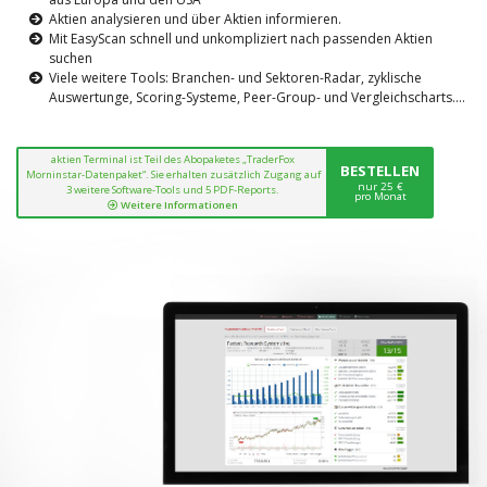
Aktien analysieren und über Aktien informieren.
Mit EasyScan schnell und unkompliziert nach passenden Aktien
suchen
Viele weitere Tools: Branchen- und Sektoren-Radar, zyklische
Auswertunge, Scoring-Systeme, Peer-Group- und Vergleichscharts....
aktien Terminal ist Teil des Abopaketes „TraderFox
BESTELLEN
Morninstar-Datenpaket“. Sie erhalten zusätzlich Zugang auf
nur 25 €
3 weitere Software-Tools und 5 PDF-Reports.
pro Monat
Weitere Informationen