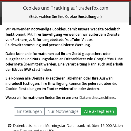
REGIS-
Cookies und Tracking auf traderfox.com
TRIEREN
(Bitte wählen Sie Ihre Cookie-Einstellungen)
Graphs
Explorer
Sector
Scan
Visual
Historie
Macro
Wir verwenden notwendige Cookies, damit unsere Website technisch
funktioniert. Mit Ihrer Einwilligung verwenden wir außerdem Dienste
von Partnern, z. B. für eingebettete YouTube-Videos,
Diese Funktion ist nur für
Reichweitenmessung und personalisierte Werbung.
Premium-Kunden verfügbar
Dabei können Informationen auf Ihrem Gerät gespeichert oder
ausgelesen und Nutzungsdaten an Drittanbieter wie Google/YouTube
oder Meta übermittelt werden. Eine Verarbeitung kann auch außerhalb
der EU/des EWR stattfinden.
Sie können alle Dienste akzeptieren, ablehnen oder Ihre Auswahl
individuell festlegen. Ihre Einwilligung können Sie jederzeit über die
Cookie-Einstellungen
im Footer widerrufen oder ändern.
AKTIEN-TERMINAL
Weitere Informationen finden Sie in unserer
Datenschutzrichtlinie
.
Die Aktienanalyse-Plattform von
Einstellungen
Nur Notwendige
Alle akzeptieren
TraderFox
Datenbasis ist eine Morningstar-Datenbank mit über 15.000 Aktien
aus Europa und den USA