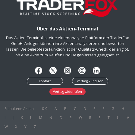
Über das Aktien-Terminal
Das Aktien-Terminal ist eine Aktienanalyse-Plattform der TraderFox
GmbH. Anleger können ihre Aktien analysieren und bewerten
lassen. Die beliebteste Funktion ist der Qualitäts-Check, der angibt,
ob eine Aktie zum Kaufen und Liegenlassen geeignet ist.
Kontakt
Vertrag kündigen
Vertrag widerrufen
Enthaltene Aktien:
0-9
A
B
C
D
E
F
G
H
I
J
K
L
M
N
O
P
Q
R
S
T
U
V
W
X
Y
Z