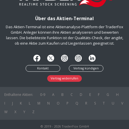
Über das Aktien-Terminal
Das Aktien-Terminal ist eine Aktienanalyse-Plattform der TraderFox
GmbH. Anleger können ihre Aktien analysieren und bewerten
lassen. Die beliebteste Funktion ist der Qualitäts-Check, der angibt,
ob eine Aktie zum Kaufen und Liegenlassen geeignet ist.
Kontakt
Vertrag kündigen
Vertrag widerrufen
Enthaltene Aktien:
0-9
A
B
C
D
E
F
G
H
I
J
K
L
M
N
O
P
Q
R
S
T
U
V
W
X
Y
Z
© 2019 - 2026 TraderFox GmbH