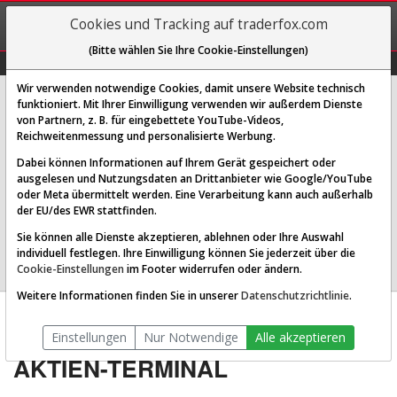
REGIS-
Cookies und Tracking auf traderfox.com
TRIEREN
(Bitte wählen Sie Ihre Cookie-Einstellungen)
Graphs
Explorer
Sector
Scan
Visual
Historie
Macro
Wir verwenden notwendige Cookies, damit unsere Website technisch
funktioniert. Mit Ihrer Einwilligung verwenden wir außerdem Dienste
von Partnern, z. B. für eingebettete YouTube-Videos,
Teste die Qualität deiner Aktie
Reichweitenmessung und personalisierte Werbung.
Dabei können Informationen auf Ihrem Gerät gespeichert oder
ausgelesen und Nutzungsdaten an Drittanbieter wie Google/YouTube
oder Meta übermittelt werden. Eine Verarbeitung kann auch außerhalb
(Wir verzeichnen etwa 80.000 Aktien-Checks pro Tag. Wähle "Echtzeit
der EU/des EWR stattfinden.
USD" bei US-Aktien und "Echtzeit Euro" bei europäischen Aktien". Ein
Sie können alle Dienste akzeptieren, ablehnen oder Ihre Auswahl
gratis Service von TraderFox)
individuell festlegen. Ihre Einwilligung können Sie jederzeit über die
Cookie-Einstellungen
im Footer widerrufen oder ändern.
Weitere Informationen finden Sie in unserer
Datenschutzrichtlinie
.
Einstellungen
Nur Notwendige
Alle akzeptieren
AKTIEN-TERMINAL