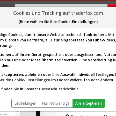
Cookies und Tracking auf traderfox.com
(Bitte wählen Sie Ihre Cookie-Einstellungen)
plorer
Sector-Spider
Easy-Scan
Visualizations
H
ge Cookies, damit unsere Website technisch funktioniert. Mit I
m Dienste von Partnern, z. B. für eingebettete YouTube-Video
tion ist nur für Premium-Kunde
erbung.
ionen auf Ihrem Gerät gespeichert oder ausgelesen und Nutz
gle/YouTube oder Meta übermittelt werden. Eine Verarbeitung 
nden.
 akzeptieren, ablehnen oder Ihre Auswahl individuell festlegen. 
ber die
Cookie-Einstellungen
im Footer widerrufen oder ändern.
AKTIEN-TERM
finden Sie in unserer
Datenschutzrichtlinie
.
Die Aktienanal
Einstellungen
Nur Notwendige
Alle akzeptieren