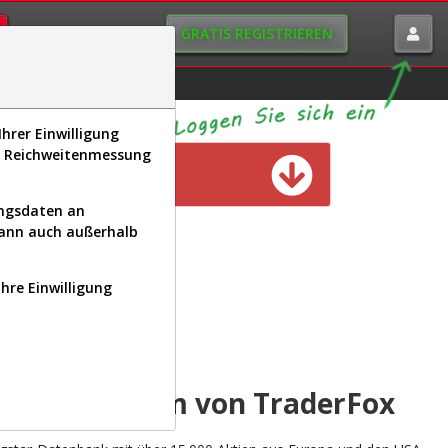
GRATIS REGISTRIEREN
istorie
Macro-View
hrer Einwilligung
s, Reichweitenmessung
n verfügbar
ungsdaten an
kann auch außerhalb
Ihre Einwilligung
INAL
yse-Plattform von TraderFox