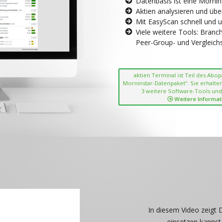
Datenbasis ist eine Morni
Aktien analysieren und übe
Mit EasyScan schnell und 
Viele weitere Tools: Bran
Peer-Group- und Vergleichsc
aktien Terminal ist Teil des Abo
Morninstar-Datenpaket“. Sie erhalten
3 weitere Software-Tools und
Weitere Informat
In diesem Video zeigt 
einsetzen kannst