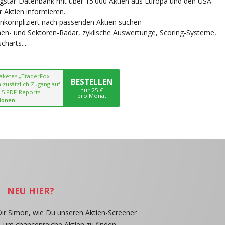
ngstar-Datenbank mit über 15.000 Aktien aus Europa und den USA
r Aktien informieren.
unkompliziert nach passenden Aktien suchen
chen- und Sektoren-Radar, zyklische Auswertunge, Scoring-Systeme,
harts....
paketes „TraderFox
BESTELLEN
 zusätzlich Zugang auf
nur 25 €
 5 PDF-Reports.
pro Monat
ionen
NEU HIER?
Dir Simon, wie Du unseren Aktien-Screener
, um chancenreiche Aktien zu finden.