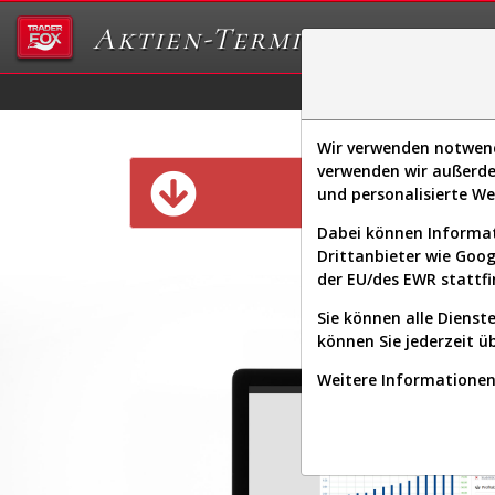
Aktien-Terminal
Daten/Graphs
Ex
Wir verwenden notwendi
verwenden wir außerde
Diese Funk
und personalisierte W
Dabei können Informat
Drittanbieter wie Goo
der EU/des EWR stattfi
Sie können alle Dienste
können Sie jederzeit ü
Weitere Informationen 