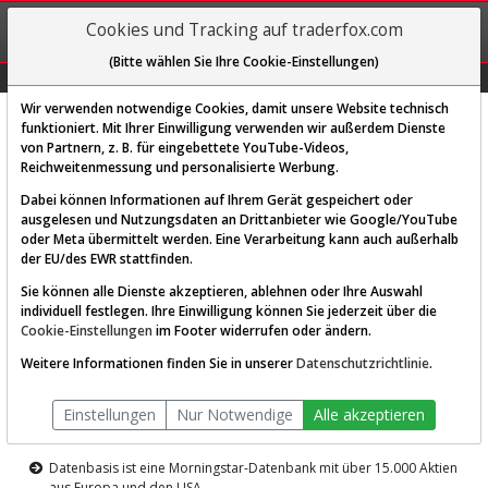
REGIS-
Cookies und Tracking auf traderfox.com
TRIEREN
(Bitte wählen Sie Ihre Cookie-Einstellungen)
Graphs
Explorer
Sector
Scan
Visual
Historie
Macro
Wir verwenden notwendige Cookies, damit unsere Website technisch
funktioniert. Mit Ihrer Einwilligung verwenden wir außerdem Dienste
von Partnern, z. B. für eingebettete YouTube-Videos,
Diese Funktion ist nur für
Reichweitenmessung und personalisierte Werbung.
Premium-Kunden verfügbar
Dabei können Informationen auf Ihrem Gerät gespeichert oder
ausgelesen und Nutzungsdaten an Drittanbieter wie Google/YouTube
oder Meta übermittelt werden. Eine Verarbeitung kann auch außerhalb
der EU/des EWR stattfinden.
Sie können alle Dienste akzeptieren, ablehnen oder Ihre Auswahl
individuell festlegen. Ihre Einwilligung können Sie jederzeit über die
Cookie-Einstellungen
im Footer widerrufen oder ändern.
AKTIEN-TERMINAL
Weitere Informationen finden Sie in unserer
Datenschutzrichtlinie
.
Die Aktienanalyse-Plattform von
Einstellungen
Nur Notwendige
Alle akzeptieren
TraderFox
Datenbasis ist eine Morningstar-Datenbank mit über 15.000 Aktien
aus Europa und den USA