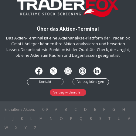
Über das Aktien-Terminal
Das Aktien-Terminal ist eine Aktienanalyse-Plattform der TraderFox
GmbH. Anleger können ihre Aktien analysieren und bewerten
lassen. Die beliebteste Funktion ist der Qualitäts-Check, der angibt,
ob eine Aktie zum Kaufen und Liegenlassen geeignet ist.
Kontakt
Vertrag kündigen
Vertrag widerrufen
Enthaltene Aktien:
0-9
A
B
C
D
E
F
G
H
I
J
K
L
M
N
O
P
Q
R
S
T
U
V
W
X
Y
Z