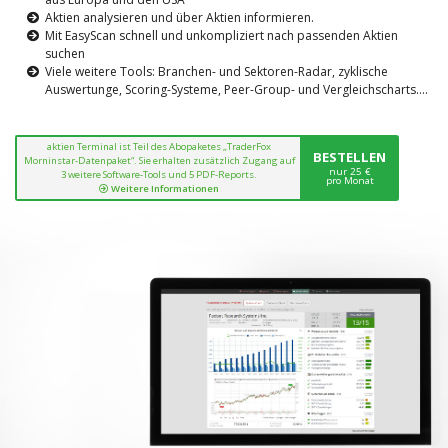
Aktien analysieren und über Aktien informieren.
Mit EasyScan schnell und unkompliziert nach passenden Aktien
suchen
Viele weitere Tools: Branchen- und Sektoren-Radar, zyklische
Auswertunge, Scoring-Systeme, Peer-Group- und Vergleichscharts....
aktien Terminal ist Teil des Abopaketes „TraderFox
BESTELLEN
Morninstar-Datenpaket“. Sie erhalten zusätzlich Zugang auf
nur 25 €
3 weitere Software-Tools und 5 PDF-Reports.
pro Monat
Weitere Informationen