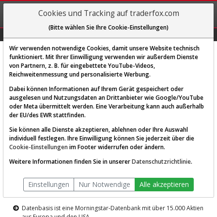
REGIS-
Cookies und Tracking auf traderfox.com
TRIEREN
(Bitte wählen Sie Ihre Cookie-Einstellungen)
Graphs
Explorer
Sector
Scan
Visual
Historie
Macro
Wir verwenden notwendige Cookies, damit unsere Website technisch
funktioniert. Mit Ihrer Einwilligung verwenden wir außerdem Dienste
von Partnern, z. B. für eingebettete YouTube-Videos,
Diese Funktion ist nur für
Reichweitenmessung und personalisierte Werbung.
Premium-Kunden verfügbar
Dabei können Informationen auf Ihrem Gerät gespeichert oder
ausgelesen und Nutzungsdaten an Drittanbieter wie Google/YouTube
oder Meta übermittelt werden. Eine Verarbeitung kann auch außerhalb
der EU/des EWR stattfinden.
Sie können alle Dienste akzeptieren, ablehnen oder Ihre Auswahl
individuell festlegen. Ihre Einwilligung können Sie jederzeit über die
Cookie-Einstellungen
im Footer widerrufen oder ändern.
AKTIEN-TERMINAL
Weitere Informationen finden Sie in unserer
Datenschutzrichtlinie
.
Die Aktienanalyse-Plattform von
Einstellungen
Nur Notwendige
Alle akzeptieren
TraderFox
Datenbasis ist eine Morningstar-Datenbank mit über 15.000 Aktien
aus Europa und den USA