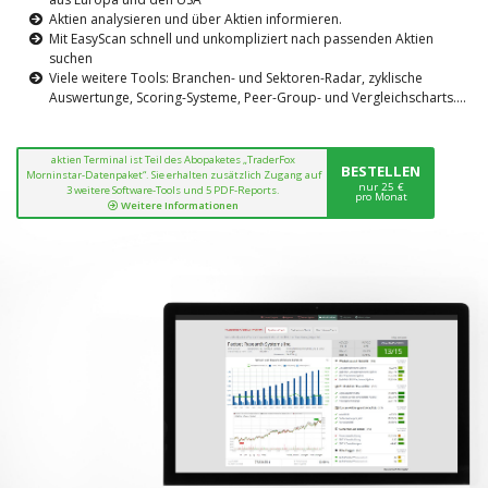
Aktien analysieren und über Aktien informieren.
Mit EasyScan schnell und unkompliziert nach passenden Aktien
suchen
Viele weitere Tools: Branchen- und Sektoren-Radar, zyklische
Auswertunge, Scoring-Systeme, Peer-Group- und Vergleichscharts....
aktien Terminal ist Teil des Abopaketes „TraderFox
BESTELLEN
Morninstar-Datenpaket“. Sie erhalten zusätzlich Zugang auf
nur 25 €
3 weitere Software-Tools und 5 PDF-Reports.
pro Monat
Weitere Informationen