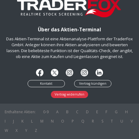
Über das Aktien-Terminal
Das Aktien-Terminal ist eine Aktienanalyse-Plattform der TraderFox
GmbH. Anleger können ihre Aktien analysieren und bewerten
lassen. Die beliebteste Funktion ist der Qualitäts-Check, der angibt,
ob eine Aktie zum Kaufen und Liegenlassen geeignet ist.
Kontakt
Vertrag kündigen
Vertrag widerrufen
Enthaltene Aktien:
0-9
A
B
C
D
E
F
G
H
I
J
K
L
M
N
O
P
Q
R
S
T
U
V
W
X
Y
Z