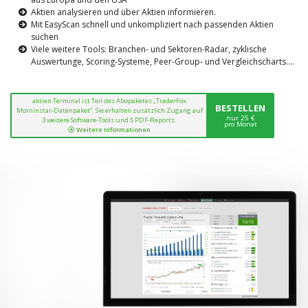
Aktien analysieren und über Aktien informieren.
Mit EasyScan schnell und unkompliziert nach passenden Aktien
suchen
Viele weitere Tools: Branchen- und Sektoren-Radar, zyklische
Auswertunge, Scoring-Systeme, Peer-Group- und Vergleichscharts....
aktien Terminal ist Teil des Abopaketes „TraderFox
BESTELLEN
Morninstar-Datenpaket“. Sie erhalten zusätzlich Zugang auf
nur 25 €
3 weitere Software-Tools und 5 PDF-Reports.
pro Monat
Weitere Informationen