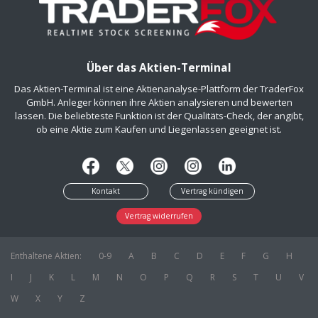
Über das Aktien-Terminal
Das Aktien-Terminal ist eine Aktienanalyse-Plattform der TraderFox
GmbH. Anleger können ihre Aktien analysieren und bewerten
lassen. Die beliebteste Funktion ist der Qualitäts-Check, der angibt,
ob eine Aktie zum Kaufen und Liegenlassen geeignet ist.
Kontakt
Vertrag kündigen
Vertrag widerrufen
Enthaltene Aktien:
0-9
A
B
C
D
E
F
G
H
I
J
K
L
M
N
O
P
Q
R
S
T
U
V
W
X
Y
Z