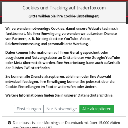
REGIS-
Cookies und Tracking auf traderfox.com
TRIEREN
(Bitte wählen Sie Ihre Cookie-Einstellungen)
Graphs
Explorer
Sector
Scan
Visual
Historie
Macro
Wir verwenden notwendige Cookies, damit unsere Website technisch
funktioniert. Mit Ihrer Einwilligung verwenden wir außerdem Dienste
von Partnern, z. B. für eingebettete YouTube-Videos,
Diese Funktion ist nur für
Reichweitenmessung und personalisierte Werbung.
Premium-Kunden verfügbar
Dabei können Informationen auf Ihrem Gerät gespeichert oder
ausgelesen und Nutzungsdaten an Drittanbieter wie Google/YouTube
oder Meta übermittelt werden. Eine Verarbeitung kann auch außerhalb
der EU/des EWR stattfinden.
Sie können alle Dienste akzeptieren, ablehnen oder Ihre Auswahl
individuell festlegen. Ihre Einwilligung können Sie jederzeit über die
Cookie-Einstellungen
im Footer widerrufen oder ändern.
AKTIEN-TERMINAL
Weitere Informationen finden Sie in unserer
Datenschutzrichtlinie
.
Die Aktienanalyse-Plattform von
Einstellungen
Nur Notwendige
Alle akzeptieren
TraderFox
Datenbasis ist eine Morningstar-Datenbank mit über 15.000 Aktien
aus Europa und den USA