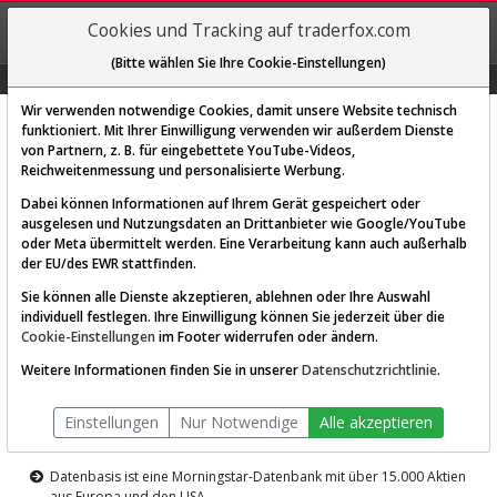
REGIS-
Cookies und Tracking auf traderfox.com
TRIEREN
(Bitte wählen Sie Ihre Cookie-Einstellungen)
Graphs
Explorer
Sector
Scan
Visual
Historie
Macro
Wir verwenden notwendige Cookies, damit unsere Website technisch
funktioniert. Mit Ihrer Einwilligung verwenden wir außerdem Dienste
von Partnern, z. B. für eingebettete YouTube-Videos,
Diese Funktion ist nur für
Reichweitenmessung und personalisierte Werbung.
Premium-Kunden verfügbar
Dabei können Informationen auf Ihrem Gerät gespeichert oder
ausgelesen und Nutzungsdaten an Drittanbieter wie Google/YouTube
oder Meta übermittelt werden. Eine Verarbeitung kann auch außerhalb
der EU/des EWR stattfinden.
Sie können alle Dienste akzeptieren, ablehnen oder Ihre Auswahl
individuell festlegen. Ihre Einwilligung können Sie jederzeit über die
Cookie-Einstellungen
im Footer widerrufen oder ändern.
AKTIEN-TERMINAL
Weitere Informationen finden Sie in unserer
Datenschutzrichtlinie
.
Die Aktienanalyse-Plattform von
Einstellungen
Nur Notwendige
Alle akzeptieren
TraderFox
Datenbasis ist eine Morningstar-Datenbank mit über 15.000 Aktien
aus Europa und den USA