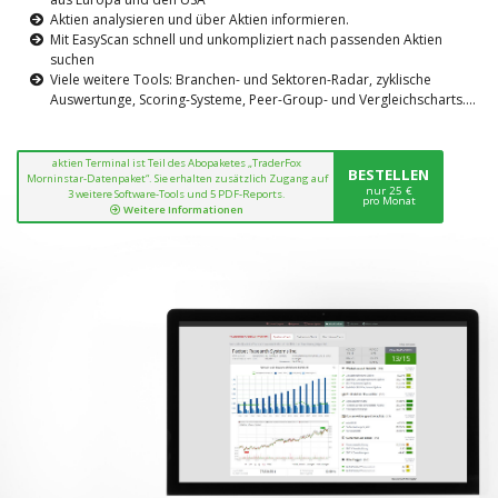
Aktien analysieren und über Aktien informieren.
Mit EasyScan schnell und unkompliziert nach passenden Aktien
suchen
Viele weitere Tools: Branchen- und Sektoren-Radar, zyklische
Auswertunge, Scoring-Systeme, Peer-Group- und Vergleichscharts....
aktien Terminal ist Teil des Abopaketes „TraderFox
BESTELLEN
Morninstar-Datenpaket“. Sie erhalten zusätzlich Zugang auf
nur 25 €
3 weitere Software-Tools und 5 PDF-Reports.
pro Monat
Weitere Informationen