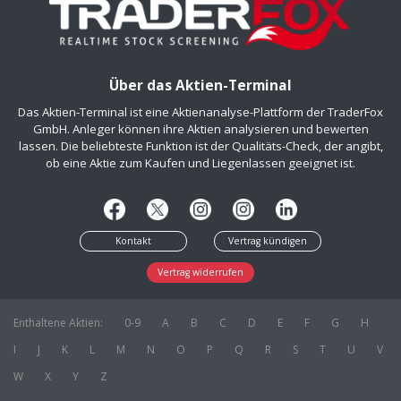
Über das Aktien-Terminal
Das Aktien-Terminal ist eine Aktienanalyse-Plattform der TraderFox
GmbH. Anleger können ihre Aktien analysieren und bewerten
lassen. Die beliebteste Funktion ist der Qualitäts-Check, der angibt,
ob eine Aktie zum Kaufen und Liegenlassen geeignet ist.
Kontakt
Vertrag kündigen
Vertrag widerrufen
Enthaltene Aktien:
0-9
A
B
C
D
E
F
G
H
I
J
K
L
M
N
O
P
Q
R
S
T
U
V
W
X
Y
Z