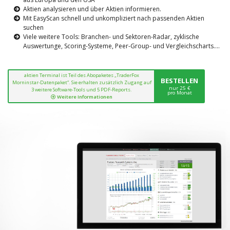
Aktien analysieren und über Aktien informieren.
Mit EasyScan schnell und unkompliziert nach passenden Aktien
suchen
Viele weitere Tools: Branchen- und Sektoren-Radar, zyklische
Auswertunge, Scoring-Systeme, Peer-Group- und Vergleichscharts....
aktien Terminal ist Teil des Abopaketes „TraderFox
BESTELLEN
Morninstar-Datenpaket“. Sie erhalten zusätzlich Zugang auf
nur 25 €
3 weitere Software-Tools und 5 PDF-Reports.
pro Monat
Weitere Informationen