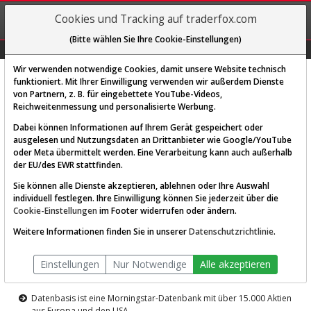
REGIS-
Cookies und Tracking auf traderfox.com
TRIEREN
(Bitte wählen Sie Ihre Cookie-Einstellungen)
Graphs
Explorer
Sector
Scan
Visual
Historie
Macro
Wir verwenden notwendige Cookies, damit unsere Website technisch
funktioniert. Mit Ihrer Einwilligung verwenden wir außerdem Dienste
von Partnern, z. B. für eingebettete YouTube-Videos,
Diese Funktion ist nur für
Reichweitenmessung und personalisierte Werbung.
Premium-Kunden verfügbar
Dabei können Informationen auf Ihrem Gerät gespeichert oder
ausgelesen und Nutzungsdaten an Drittanbieter wie Google/YouTube
oder Meta übermittelt werden. Eine Verarbeitung kann auch außerhalb
der EU/des EWR stattfinden.
Sie können alle Dienste akzeptieren, ablehnen oder Ihre Auswahl
individuell festlegen. Ihre Einwilligung können Sie jederzeit über die
Cookie-Einstellungen
im Footer widerrufen oder ändern.
AKTIEN-TERMINAL
Weitere Informationen finden Sie in unserer
Datenschutzrichtlinie
.
Die Aktienanalyse-Plattform von
Einstellungen
Nur Notwendige
Alle akzeptieren
TraderFox
Datenbasis ist eine Morningstar-Datenbank mit über 15.000 Aktien
aus Europa und den USA