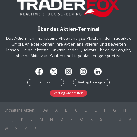
Über das Aktien-Terminal
Das Aktien-Terminal ist eine Aktienanalyse-Plattform der TraderFox
GmbH. Anleger können ihre Aktien analysieren und bewerten
lassen. Die beliebteste Funktion ist der Qualitäts-Check, der angibt,
ob eine Aktie zum Kaufen und Liegenlassen geeignet ist.
Kontakt
Vertrag kündigen
Vertrag widerrufen
Enthaltene Aktien:
0-9
A
B
C
D
E
F
G
H
I
J
K
L
M
N
O
P
Q
R
S
T
U
V
W
X
Y
Z