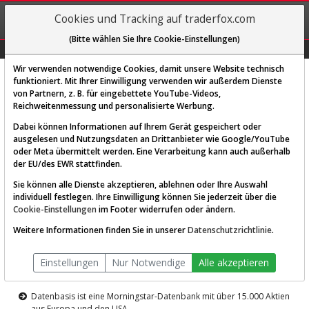
REGIS-
Cookies und Tracking auf traderfox.com
TRIEREN
(Bitte wählen Sie Ihre Cookie-Einstellungen)
Graphs
Explorer
Sector
Scan
Visual
Historie
Macro
Wir verwenden notwendige Cookies, damit unsere Website technisch
funktioniert. Mit Ihrer Einwilligung verwenden wir außerdem Dienste
von Partnern, z. B. für eingebettete YouTube-Videos,
Diese Funktion ist nur für
Reichweitenmessung und personalisierte Werbung.
Premium-Kunden verfügbar
Dabei können Informationen auf Ihrem Gerät gespeichert oder
ausgelesen und Nutzungsdaten an Drittanbieter wie Google/YouTube
oder Meta übermittelt werden. Eine Verarbeitung kann auch außerhalb
der EU/des EWR stattfinden.
Sie können alle Dienste akzeptieren, ablehnen oder Ihre Auswahl
individuell festlegen. Ihre Einwilligung können Sie jederzeit über die
Cookie-Einstellungen
im Footer widerrufen oder ändern.
AKTIEN-TERMINAL
Weitere Informationen finden Sie in unserer
Datenschutzrichtlinie
.
Die Aktienanalyse-Plattform von
Einstellungen
Nur Notwendige
Alle akzeptieren
TraderFox
Datenbasis ist eine Morningstar-Datenbank mit über 15.000 Aktien
aus Europa und den USA