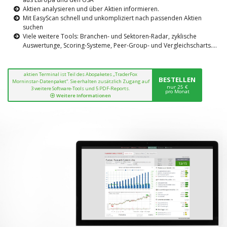
Aktien analysieren und über Aktien informieren.
Mit EasyScan schnell und unkompliziert nach passenden Aktien
suchen
Viele weitere Tools: Branchen- und Sektoren-Radar, zyklische
Auswertunge, Scoring-Systeme, Peer-Group- und Vergleichscharts....
aktien Terminal ist Teil des Abopaketes „TraderFox
BESTELLEN
Morninstar-Datenpaket“. Sie erhalten zusätzlich Zugang auf
nur 25 €
3 weitere Software-Tools und 5 PDF-Reports.
pro Monat
Weitere Informationen