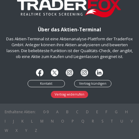
Über das Aktien-Terminal
Das Aktien-Terminal ist eine Aktienanalyse-Plattform der TraderFox
GmbH. Anleger können ihre Aktien analysieren und bewerten
lassen. Die beliebteste Funktion ist der Qualitäts-Check, der angibt,
ob eine Aktie zum Kaufen und Liegenlassen geeignet ist.
Kontakt
Vertrag kündigen
Vertrag widerrufen
Enthaltene Aktien:
0-9
A
B
C
D
E
F
G
H
I
J
K
L
M
N
O
P
Q
R
S
T
U
V
W
X
Y
Z