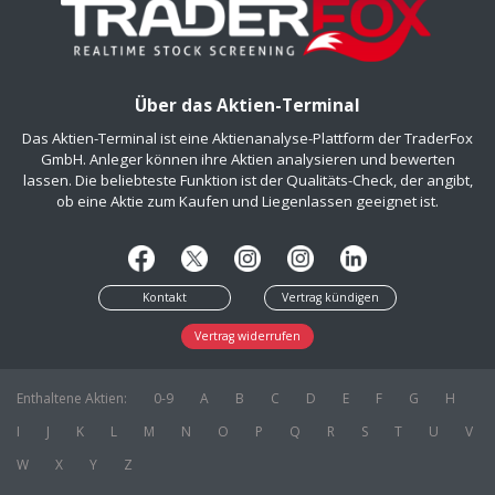
Über das Aktien-Terminal
Das Aktien-Terminal ist eine Aktienanalyse-Plattform der TraderFox
GmbH. Anleger können ihre Aktien analysieren und bewerten
lassen. Die beliebteste Funktion ist der Qualitäts-Check, der angibt,
ob eine Aktie zum Kaufen und Liegenlassen geeignet ist.
Kontakt
Vertrag kündigen
Vertrag widerrufen
Enthaltene Aktien:
0-9
A
B
C
D
E
F
G
H
I
J
K
L
M
N
O
P
Q
R
S
T
U
V
W
X
Y
Z