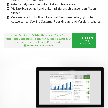
Aktien analysieren und über Aktien informieren.
Mit EasyScan schnell und unkompliziert nach passenden Aktien
suchen
Viele weitere Tools: Branchen- und Sektoren-Radar, zyklische
Auswertunge, Scoring-Systeme, Peer-Group- und Vergleichscharts....
aktien Terminal ist Teil des Abopaketes „TraderFox
BESTELLEN
Morninstar-Datenpaket“. Sie erhalten zusätzlich Zugang auf
nur 25 €
3 weitere Software-Tools und 5 PDF-Reports.
pro Monat
Weitere Informationen