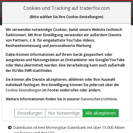
REGIS-
Cookies und Tracking auf traderfox.com
TRIEREN
(Bitte wählen Sie Ihre Cookie-Einstellungen)
Graphs
Explorer
Sector
Scan
Visual
Historie
Macro
Wir verwenden notwendige Cookies, damit unsere Website technisch
funktioniert. Mit Ihrer Einwilligung verwenden wir außerdem Dienste
von Partnern, z. B. für eingebettete YouTube-Videos,
Diese Funktion ist nur für
Reichweitenmessung und personalisierte Werbung.
Premium-Kunden verfügbar
Dabei können Informationen auf Ihrem Gerät gespeichert oder
ausgelesen und Nutzungsdaten an Drittanbieter wie Google/YouTube
oder Meta übermittelt werden. Eine Verarbeitung kann auch außerhalb
der EU/des EWR stattfinden.
Sie können alle Dienste akzeptieren, ablehnen oder Ihre Auswahl
individuell festlegen. Ihre Einwilligung können Sie jederzeit über die
Cookie-Einstellungen
im Footer widerrufen oder ändern.
AKTIEN-TERMINAL
Weitere Informationen finden Sie in unserer
Datenschutzrichtlinie
.
Die Aktienanalyse-Plattform von
Einstellungen
Nur Notwendige
Alle akzeptieren
TraderFox
Datenbasis ist eine Morningstar-Datenbank mit über 15.000 Aktien
aus Europa und den USA