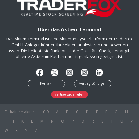
Über das Aktien-Terminal
Das Aktien-Terminal ist eine Aktienanalyse-Plattform der TraderFox
GmbH. Anleger können ihre Aktien analysieren und bewerten
lassen. Die beliebteste Funktion ist der Qualitäts-Check, der angibt,
ob eine Aktie zum Kaufen und Liegenlassen geeignet ist.
Kontakt
Vertrag kündigen
Vertrag widerrufen
Enthaltene Aktien:
0-9
A
B
C
D
E
F
G
H
I
J
K
L
M
N
O
P
Q
R
S
T
U
V
W
X
Y
Z