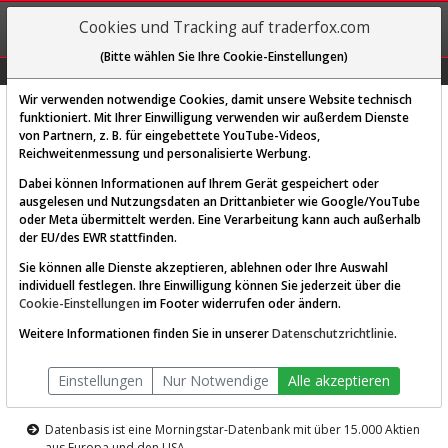
REGIS-
Cookies und Tracking auf traderfox.com
TRIEREN
(Bitte wählen Sie Ihre Cookie-Einstellungen)
Graphs
Explorer
Sector
Scan
Visual
Historie
Macro
Wir verwenden notwendige Cookies, damit unsere Website technisch
funktioniert. Mit Ihrer Einwilligung verwenden wir außerdem Dienste
von Partnern, z. B. für eingebettete YouTube-Videos,
Diese Funktion ist nur für
Reichweitenmessung und personalisierte Werbung.
Premium-Kunden verfügbar
Dabei können Informationen auf Ihrem Gerät gespeichert oder
ausgelesen und Nutzungsdaten an Drittanbieter wie Google/YouTube
oder Meta übermittelt werden. Eine Verarbeitung kann auch außerhalb
der EU/des EWR stattfinden.
Sie können alle Dienste akzeptieren, ablehnen oder Ihre Auswahl
individuell festlegen. Ihre Einwilligung können Sie jederzeit über die
Cookie-Einstellungen
im Footer widerrufen oder ändern.
AKTIEN-TERMINAL
Weitere Informationen finden Sie in unserer
Datenschutzrichtlinie
.
Die Aktienanalyse-Plattform von
Einstellungen
Nur Notwendige
Alle akzeptieren
TraderFox
Datenbasis ist eine Morningstar-Datenbank mit über 15.000 Aktien
aus Europa und den USA