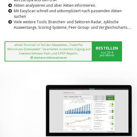
Aktien analysieren und über Aktien informieren.
Mit EasyScan schnell und unkompliziert nach passenden Aktien
suchen
Viele weitere Tools: Branchen- und Sektoren-Radar, zyklische
Auswertunge, Scoring-Systeme, Peer-Group- und Vergleichscharts....
aktien Terminal ist Teil des Abopaketes „TraderFox
BESTELLEN
Morninstar-Datenpaket“. Sie erhalten zusätzlich Zugang auf
nur 25 €
3 weitere Software-Tools und 5 PDF-Reports.
pro Monat
Weitere Informationen