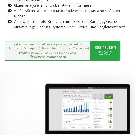
Aktien analysieren und über Aktien informieren.
Mit EasyScan schnell und unkompliziert nach passenden Aktien
suchen
Viele weitere Tools: Branchen- und Sektoren-Radar, zyklische
Auswertunge, Scoring-Systeme, Peer-Group- und Vergleichscharts....
aktien Terminal ist Teil des Abopaketes „TraderFox
BESTELLEN
Morninstar-Datenpaket“. Sie erhalten zusätzlich Zugang auf
nur 25 €
3 weitere Software-Tools und 5 PDF-Reports.
pro Monat
Weitere Informationen