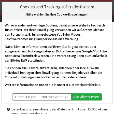
REGIS-
Cookies und Tracking auf traderfox.com
TRIEREN
(Bitte wählen Sie Ihre Cookie-Einstellungen)
Graphs
Explorer
Sector
Scan
Visual
Historie
Macro
Wir verwenden notwendige Cookies, damit unsere Website technisch
funktioniert. Mit Ihrer Einwilligung verwenden wir außerdem Dienste
von Partnern, z. B. für eingebettete YouTube-Videos,
Diese Funktion ist nur für
Reichweitenmessung und personalisierte Werbung.
Premium-Kunden verfügbar
Dabei können Informationen auf Ihrem Gerät gespeichert oder
ausgelesen und Nutzungsdaten an Drittanbieter wie Google/YouTube
oder Meta übermittelt werden. Eine Verarbeitung kann auch außerhalb
der EU/des EWR stattfinden.
Sie können alle Dienste akzeptieren, ablehnen oder Ihre Auswahl
individuell festlegen. Ihre Einwilligung können Sie jederzeit über die
Cookie-Einstellungen
im Footer widerrufen oder ändern.
AKTIEN-TERMINAL
Weitere Informationen finden Sie in unserer
Datenschutzrichtlinie
.
Die Aktienanalyse-Plattform von
Einstellungen
Nur Notwendige
Alle akzeptieren
TraderFox
Datenbasis ist eine Morningstar-Datenbank mit über 15.000 Aktien
aus Europa und den USA