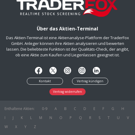
Über das Aktien-Terminal
Das Aktien-Terminal ist eine Aktienanalyse-Plattform der TraderFox
GmbH. Anleger können ihre Aktien analysieren und bewerten
lassen. Die beliebteste Funktion ist der Qualitäts-Check, der angibt,
ob eine Aktie zum Kaufen und Liegenlassen geeignet ist.
Kontakt
Vertrag kündigen
Vertrag widerrufen
Enthaltene Aktien:
0-9
A
B
C
D
E
F
G
H
I
J
K
L
M
N
O
P
Q
R
S
T
U
V
W
X
Y
Z