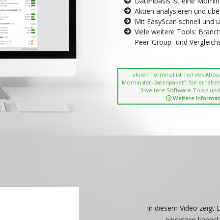
Datenbasis ist eine Morni
Aktien analysieren und übe
Mit EasyScan schnell und 
Viele weitere Tools: Bran
Peer-Group- und Vergleichsc
aktien Terminal ist Teil des Abo
Morninstar-Datenpaket“. Sie erhalten
3 weitere Software-Tools und
Weitere Informat
In diesem Video zeigt 
einsetzen kannst