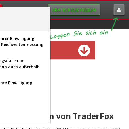
GRATIS REGISTRIEREN
istorie
Macro-View
hrer Einwilligung
s, Reichweitenmessung
n verfügbar
ungsdaten an
kann auch außerhalb
Ihre Einwilligung
INAL
yse-Plattform von TraderFox