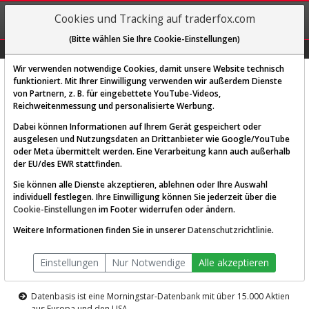
REGIS-
Cookies und Tracking auf traderfox.com
TRIEREN
(Bitte wählen Sie Ihre Cookie-Einstellungen)
Graphs
Explorer
Sector
Scan
Visual
Historie
Macro
Wir verwenden notwendige Cookies, damit unsere Website technisch
funktioniert. Mit Ihrer Einwilligung verwenden wir außerdem Dienste
von Partnern, z. B. für eingebettete YouTube-Videos,
Diese Funktion ist nur für
Reichweitenmessung und personalisierte Werbung.
Premium-Kunden verfügbar
Dabei können Informationen auf Ihrem Gerät gespeichert oder
ausgelesen und Nutzungsdaten an Drittanbieter wie Google/YouTube
oder Meta übermittelt werden. Eine Verarbeitung kann auch außerhalb
der EU/des EWR stattfinden.
Sie können alle Dienste akzeptieren, ablehnen oder Ihre Auswahl
individuell festlegen. Ihre Einwilligung können Sie jederzeit über die
Cookie-Einstellungen
im Footer widerrufen oder ändern.
AKTIEN-TERMINAL
Weitere Informationen finden Sie in unserer
Datenschutzrichtlinie
.
Die Aktienanalyse-Plattform von
Einstellungen
Nur Notwendige
Alle akzeptieren
TraderFox
Datenbasis ist eine Morningstar-Datenbank mit über 15.000 Aktien
aus Europa und den USA