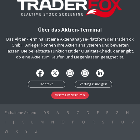
Über das Aktien-Terminal
Das Aktien-Terminal ist eine Aktienanalyse-Plattform der TraderFox
GmbH. Anleger können ihre Aktien analysieren und bewerten
lassen. Die beliebteste Funktion ist der Qualitäts-Check, der angibt,
ob eine Aktie zum Kaufen und Liegenlassen geeignet ist.
Kontakt
Vertrag kündigen
Vertrag widerrufen
Enthaltene Aktien:
0-9
A
B
C
D
E
F
G
H
I
J
K
L
M
N
O
P
Q
R
S
T
U
V
W
X
Y
Z