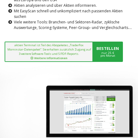
Aktien analysieren und über Aktien informieren.
Mit EasyScan schnell und unkompliziert nach passenden Aktien
suchen
Viele weitere Tools: Branchen- und Sektoren-Radar, zyklische
Auswertunge, Scoring-Systeme, Peer-Group- und Vergleichscharts....
aktien Terminal ist Teil des Abopaketes „TraderFox
BESTELLEN
Morninstar-Datenpaket“. Sie erhalten zusätzlich Zugang auf
nur 25 €
3 weitere Software-Tools und 5 PDF-Reports.
pro Monat
Weitere Informationen