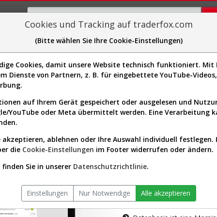
Cookies und Tracking auf traderfox.com
(Bitte wählen Sie Ihre Cookie-Einstellungen)
plorer
Sector-Spider
Easy-Scan
Visualizations
H
ge Cookies, damit unsere Website technisch funktioniert. Mit I
m Dienste von Partnern, z. B. für eingebettete YouTube-Video
tion ist nur für Premium-Kunde
erbung.
ionen auf Ihrem Gerät gespeichert oder ausgelesen und Nutz
gle/YouTube oder Meta übermittelt werden. Eine Verarbeitung 
nden.
 akzeptieren, ablehnen oder Ihre Auswahl individuell festlegen. 
ber die
Cookie-Einstellungen
im Footer widerrufen oder ändern.
AKTIEN-TERM
finden Sie in unserer
Datenschutzrichtlinie
.
Die Aktienanal
Einstellungen
Nur Notwendige
Alle akzeptieren