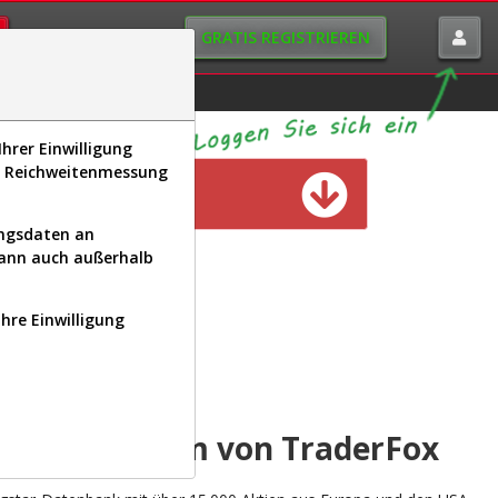
GRATIS REGISTRIEREN
istorie
Macro-View
hrer Einwilligung
s, Reichweitenmessung
n verfügbar
ungsdaten an
kann auch außerhalb
Ihre Einwilligung
INAL
yse-Plattform von TraderFox