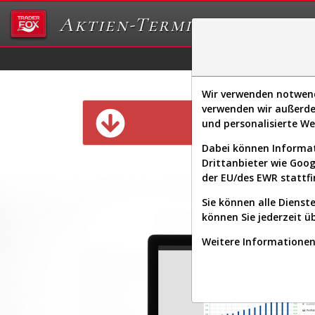
Aktien-Terminal
Daten/Graphs
Ex
Wir verwenden notwendi
verwenden wir außerde
Diese Funk
und personalisierte W
Dabei können Informat
Drittanbieter wie Goo
der EU/des EWR stattfi
Sie können alle Dienste
können Sie jederzeit ü
Weitere Informationen 