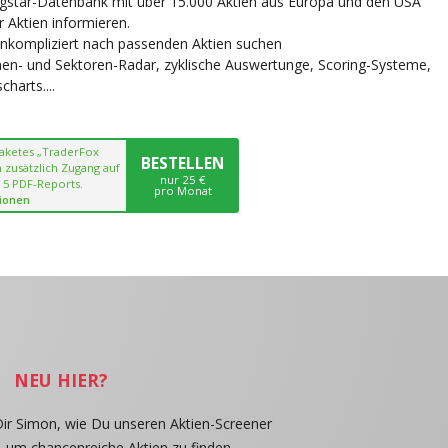
ngstar-Datenbank mit über 15.000 Aktien aus Europa und den USA
r Aktien informieren.
unkompliziert nach passenden Aktien suchen
chen- und Sektoren-Radar, zyklische Auswertunge, Scoring-Systeme,
harts....
paketes „TraderFox
BESTELLEN
 zusätzlich Zugang auf
nur 25 €
 5 PDF-Reports.
pro Monat
ionen
NEU HIER?
Dir Simon, wie Du unseren Aktien-Screener
, um chancenreiche Aktien zu finden.