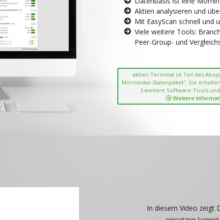
Datenbasis ist eine Morni
Aktien analysieren und übe
Mit EasyScan schnell und 
Viele weitere Tools: Bran
Peer-Group- und Vergleichsc
aktien Terminal ist Teil des Abo
Morninstar-Datenpaket“. Sie erhalten
3 weitere Software-Tools und
Weitere Informat
In diesem Video zeigt 
einsetzen kannst