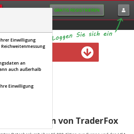
GRATIS REGISTRIEREN
istorie
Macro-View
hrer Einwilligung
s, Reichweitenmessung
n verfügbar
ungsdaten an
kann auch außerhalb
Ihre Einwilligung
INAL
yse-Plattform von TraderFox