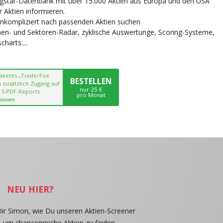
ngstar-Datenbank mit über 15.000 Aktien aus Europa und den USA
r Aktien informieren.
unkompliziert nach passenden Aktien suchen
chen- und Sektoren-Radar, zyklische Auswertunge, Scoring-Systeme,
harts....
paketes „TraderFox
BESTELLEN
 zusätzlich Zugang auf
nur 25 €
 5 PDF-Reports.
pro Monat
ionen
NEU HIER?
Dir Simon, wie Du unseren Aktien-Screener
, um chancenreiche Aktien zu finden.