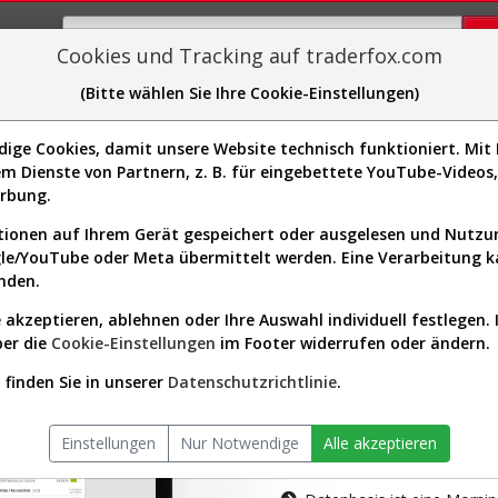
Cookies und Tracking auf traderfox.com
(Bitte wählen Sie Ihre Cookie-Einstellungen)
plorer
Sector-Spider
Easy-Scan
Visualizations
H
ge Cookies, damit unsere Website technisch funktioniert. Mit I
m Dienste von Partnern, z. B. für eingebettete YouTube-Video
tion ist nur für Premium-Kunde
erbung.
ionen auf Ihrem Gerät gespeichert oder ausgelesen und Nutz
gle/YouTube oder Meta übermittelt werden. Eine Verarbeitung 
nden.
 akzeptieren, ablehnen oder Ihre Auswahl individuell festlegen. 
ber die
Cookie-Einstellungen
im Footer widerrufen oder ändern.
AKTIEN-TERM
finden Sie in unserer
Datenschutzrichtlinie
.
Die Aktienanal
Einstellungen
Nur Notwendige
Alle akzeptieren