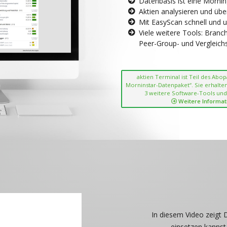
Datenbasis ist eine Morni
Aktien analysieren und übe
Mit EasyScan schnell und 
Viele weitere Tools: Bran
Peer-Group- und Vergleichsc
aktien Terminal ist Teil des Abo
Morninstar-Datenpaket“. Sie erhalten
3 weitere Software-Tools und
Weitere Informat
In diesem Video zeigt 
einsetzen kannst