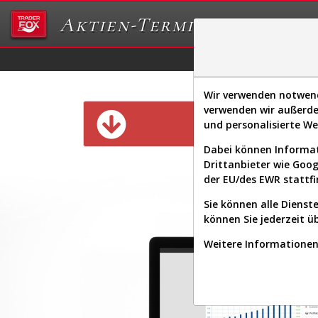
Aktien-Terminal
Daten/Graphs
Ex
Wir verwenden notwendi
verwenden wir außerde
Diese Funk
und personalisierte W
Dabei können Informat
Drittanbieter wie Goo
der EU/des EWR stattfi
Sie können alle Dienste
können Sie jederzeit ü
Weitere Informationen 