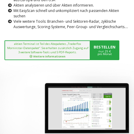
Aktien analysieren und über Aktien informieren.
Mit EasyScan schnell und unkompliziert nach passenden Aktien
suchen
Viele weitere Tools: Branchen- und Sektoren-Radar, zyklische
Auswertunge, Scoring-Systeme, Peer-Group- und Vergleichscharts....
aktien Terminal ist Teil des Abopaketes „TraderFox
BESTELLEN
Morninstar-Datenpaket“. Sie erhalten zusätzlich Zugang auf
nur 25 €
3 weitere Software-Tools und 5 PDF-Reports.
pro Monat
Weitere Informationen