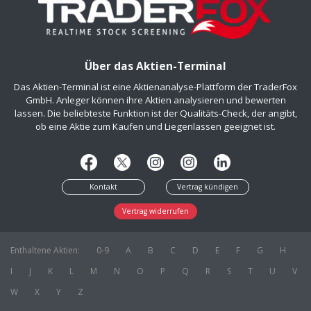
Über das Aktien-Terminal
Das Aktien-Terminal ist eine Aktienanalyse-Plattform der TraderFox
GmbH. Anleger können ihre Aktien analysieren und bewerten
lassen. Die beliebteste Funktion ist der Qualitäts-Check, der angibt,
ob eine Aktie zum Kaufen und Liegenlassen geeignet ist.
Kontakt
Vertrag kündigen
Vertrag widerrufen
Enthaltene Aktien:
0-9
A
B
C
D
E
F
G
H
I
J
K
L
M
N
O
P
Q
R
S
T
U
V
W
X
Y
Z