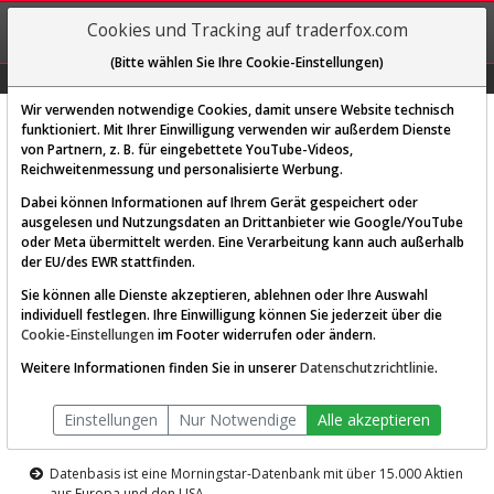
REGIS-
Cookies und Tracking auf traderfox.com
TRIEREN
(Bitte wählen Sie Ihre Cookie-Einstellungen)
Graphs
Explorer
Sector
Scan
Visual
Historie
Macro
Wir verwenden notwendige Cookies, damit unsere Website technisch
funktioniert. Mit Ihrer Einwilligung verwenden wir außerdem Dienste
von Partnern, z. B. für eingebettete YouTube-Videos,
Diese Funktion ist nur für
Reichweitenmessung und personalisierte Werbung.
Premium-Kunden verfügbar
Dabei können Informationen auf Ihrem Gerät gespeichert oder
ausgelesen und Nutzungsdaten an Drittanbieter wie Google/YouTube
oder Meta übermittelt werden. Eine Verarbeitung kann auch außerhalb
der EU/des EWR stattfinden.
Sie können alle Dienste akzeptieren, ablehnen oder Ihre Auswahl
individuell festlegen. Ihre Einwilligung können Sie jederzeit über die
Cookie-Einstellungen
im Footer widerrufen oder ändern.
AKTIEN-TERMINAL
Weitere Informationen finden Sie in unserer
Datenschutzrichtlinie
.
Die Aktienanalyse-Plattform von
Einstellungen
Nur Notwendige
Alle akzeptieren
TraderFox
Datenbasis ist eine Morningstar-Datenbank mit über 15.000 Aktien
aus Europa und den USA