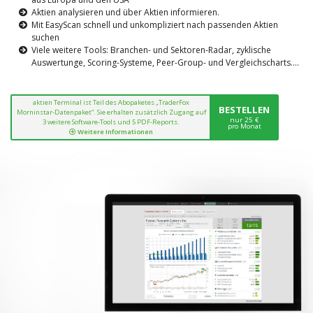
Aktien analysieren und über Aktien informieren.
Mit EasyScan schnell und unkompliziert nach passenden Aktien
suchen
Viele weitere Tools: Branchen- und Sektoren-Radar, zyklische
Auswertunge, Scoring-Systeme, Peer-Group- und Vergleichscharts....
aktien Terminal ist Teil des Abopaketes „TraderFox
BESTELLEN
Morninstar-Datenpaket“. Sie erhalten zusätzlich Zugang auf
nur 25 €
3 weitere Software-Tools und 5 PDF-Reports.
pro Monat
Weitere Informationen