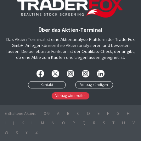
Über das Aktien-Terminal
Das Aktien-Terminal ist eine Aktienanalyse-Plattform der TraderFox
GmbH. Anleger können ihre Aktien analysieren und bewerten
lassen. Die beliebteste Funktion ist der Qualitäts-Check, der angibt,
ob eine Aktie zum Kaufen und Liegenlassen geeignet ist.
Kontakt
Vertrag kündigen
Vertrag widerrufen
Enthaltene Aktien:
0-9
A
B
C
D
E
F
G
H
I
J
K
L
M
N
O
P
Q
R
S
T
U
V
W
X
Y
Z