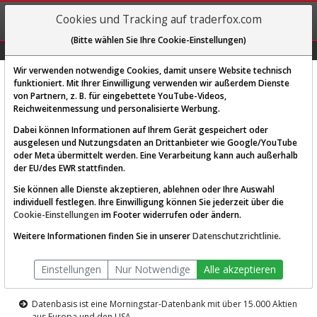
REGIS-
Cookies und Tracking auf traderfox.com
TRIEREN
(Bitte wählen Sie Ihre Cookie-Einstellungen)
Graphs
Explorer
Sector
Scan
Visual
Historie
Macro
Wir verwenden notwendige Cookies, damit unsere Website technisch
funktioniert. Mit Ihrer Einwilligung verwenden wir außerdem Dienste
von Partnern, z. B. für eingebettete YouTube-Videos,
Diese Funktion ist nur für
Reichweitenmessung und personalisierte Werbung.
Premium-Kunden verfügbar
Dabei können Informationen auf Ihrem Gerät gespeichert oder
ausgelesen und Nutzungsdaten an Drittanbieter wie Google/YouTube
oder Meta übermittelt werden. Eine Verarbeitung kann auch außerhalb
der EU/des EWR stattfinden.
Sie können alle Dienste akzeptieren, ablehnen oder Ihre Auswahl
individuell festlegen. Ihre Einwilligung können Sie jederzeit über die
Cookie-Einstellungen
im Footer widerrufen oder ändern.
AKTIEN-TERMINAL
Weitere Informationen finden Sie in unserer
Datenschutzrichtlinie
.
Die Aktienanalyse-Plattform von
Einstellungen
Nur Notwendige
Alle akzeptieren
TraderFox
Datenbasis ist eine Morningstar-Datenbank mit über 15.000 Aktien
aus Europa und den USA