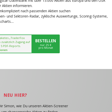
ngstar-Datenbank mit über 15.000 Aktien aus Europa und den USA
r Aktien informieren.
unkompliziert nach passenden Aktien suchen
chen- und Sektoren-Radar, zyklische Auswertunge, Scoring-Systeme,
harts....
paketes „TraderFox
BESTELLEN
 zusätzlich Zugang auf
nur 25 €
 5 PDF-Reports.
pro Monat
ionen
NEU HIER?
Dir Simon, wie Du unseren Aktien-Screener
, um chancenreiche Aktien zu finden.