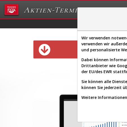
Aktien-Terminal
Daten/Graphs
Ex
Wir verwenden notwendi
verwenden wir außerde
Diese Funk
und personalisierte W
Dabei können Informat
Drittanbieter wie Goo
der EU/des EWR stattfi
Sie können alle Dienste
können Sie jederzeit ü
Weitere Informationen 