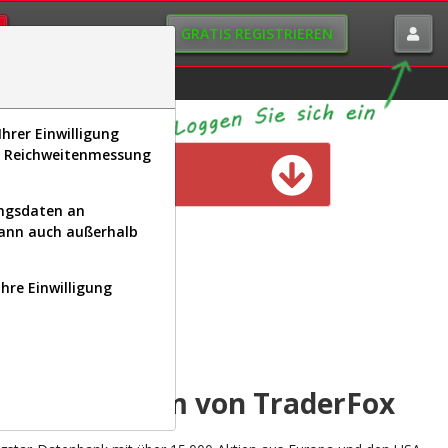
GRATIS REGISTRIEREN
istorie
Macro-View
hrer Einwilligung
s, Reichweitenmessung
n verfügbar
ungsdaten an
kann auch außerhalb
Ihre Einwilligung
INAL
yse-Plattform von TraderFox