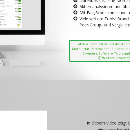
Datenbasis ist eine Morni
Aktien analysieren und übe
Mit EasyScan schnell und 
Viele weitere Tools: Bran
Peer-Group- und Vergleichsc
aktien Terminal ist Teil des Abo
Morninstar-Datenpaket“. Sie erhalten
3 weitere Software-Tools und
Weitere Informat
In diesem Video zeigt 
einsetzen kannst