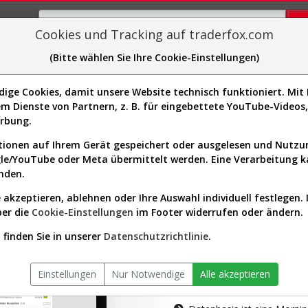
Cookies und Tracking auf traderfox.com
(Bitte wählen Sie Ihre Cookie-Einstellungen)
plorer
Sector-Spider
Easy-Scan
Visualizations
H
ge Cookies, damit unsere Website technisch funktioniert. Mit I
m Dienste von Partnern, z. B. für eingebettete YouTube-Video
tion ist nur für Premium-Kunde
erbung.
ionen auf Ihrem Gerät gespeichert oder ausgelesen und Nutz
gle/YouTube oder Meta übermittelt werden. Eine Verarbeitung 
nden.
 akzeptieren, ablehnen oder Ihre Auswahl individuell festlegen. 
ber die
Cookie-Einstellungen
im Footer widerrufen oder ändern.
AKTIEN-TERM
finden Sie in unserer
Datenschutzrichtlinie
.
Die Aktienanal
Einstellungen
Nur Notwendige
Alle akzeptieren