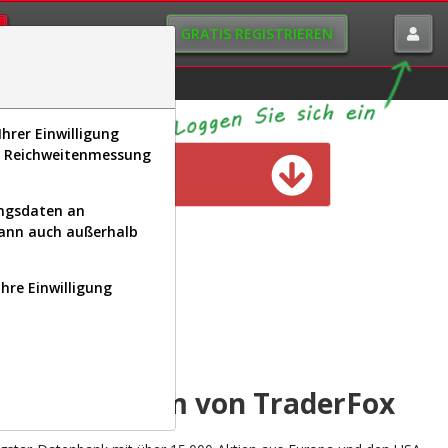
GRATIS REGISTRIEREN
istorie
Macro-View
hrer Einwilligung
s, Reichweitenmessung
n verfügbar
ungsdaten an
kann auch außerhalb
Ihre Einwilligung
INAL
yse-Plattform von TraderFox