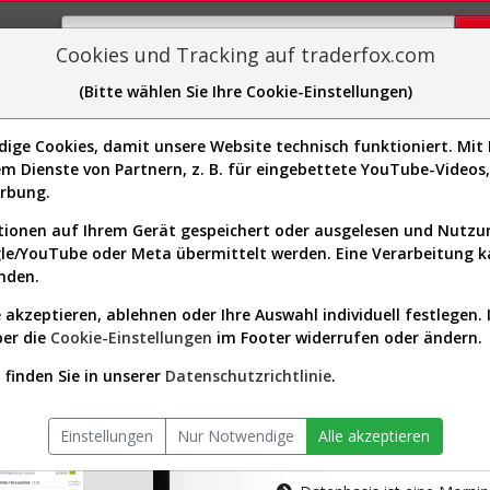
Cookies und Tracking auf traderfox.com
(Bitte wählen Sie Ihre Cookie-Einstellungen)
plorer
Sector-Spider
Easy-Scan
Visualizations
H
ge Cookies, damit unsere Website technisch funktioniert. Mit I
m Dienste von Partnern, z. B. für eingebettete YouTube-Video
tion ist nur für Premium-Kunde
erbung.
ionen auf Ihrem Gerät gespeichert oder ausgelesen und Nutz
gle/YouTube oder Meta übermittelt werden. Eine Verarbeitung 
nden.
 akzeptieren, ablehnen oder Ihre Auswahl individuell festlegen. 
ber die
Cookie-Einstellungen
im Footer widerrufen oder ändern.
AKTIEN-TERM
finden Sie in unserer
Datenschutzrichtlinie
.
Die Aktienanal
Einstellungen
Nur Notwendige
Alle akzeptieren