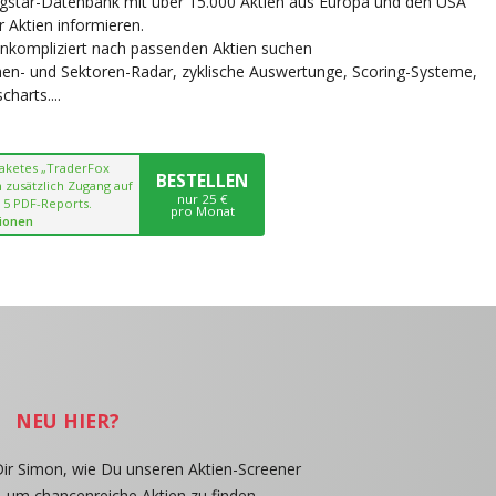
ngstar-Datenbank mit über 15.000 Aktien aus Europa und den USA
r Aktien informieren.
unkompliziert nach passenden Aktien suchen
chen- und Sektoren-Radar, zyklische Auswertunge, Scoring-Systeme,
harts....
paketes „TraderFox
BESTELLEN
 zusätzlich Zugang auf
nur 25 €
 5 PDF-Reports.
pro Monat
ionen
NEU HIER?
Dir Simon, wie Du unseren Aktien-Screener
, um chancenreiche Aktien zu finden.