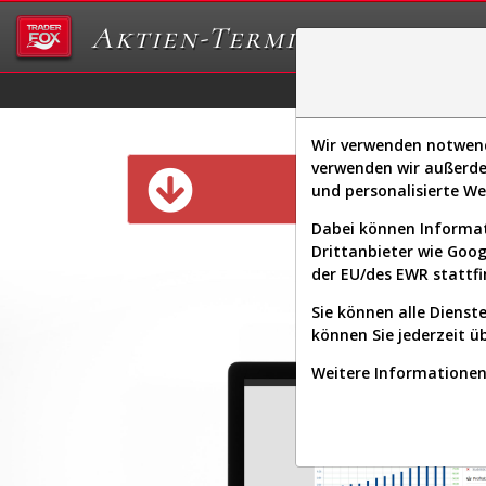
Aktien-Terminal
Daten/Graphs
Ex
Wir verwenden notwendi
verwenden wir außerde
Diese Funk
und personalisierte W
Dabei können Informat
Drittanbieter wie Goo
der EU/des EWR stattfi
Sie können alle Dienste
können Sie jederzeit ü
Weitere Informationen 