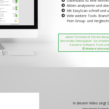
Datenbasis ist eine Morni
Aktien analysieren und übe
Mit EasyScan schnell und 
Viele weitere Tools: Bran
Peer-Group- und Vergleichsc
aktien Terminal ist Teil des Abo
Morninstar-Datenpaket“. Sie erhalten
3 weitere Software-Tools und
Weitere Informat
In diesem Video zeigt 
einsetzen kannst