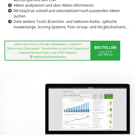
Aktien analysieren und über Aktien informieren.
Mit EasyScan schnell und unkompliziert nach passenden Aktien
suchen
Viele weitere Tools: Branchen- und Sektoren-Radar, zyklische
Auswertunge, Scoring-Systeme, Peer-Group- und Vergleichscharts....
aktien Terminal ist Teil des Abopaketes „TraderFox
BESTELLEN
Morninstar-Datenpaket“. Sie erhalten zusätzlich Zugang auf
nur 25 €
3 weitere Software-Tools und 5 PDF-Reports.
pro Monat
Weitere Informationen