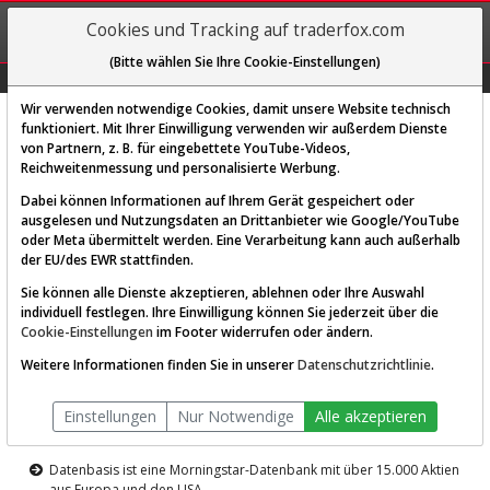
REGIS-
Cookies und Tracking auf traderfox.com
TRIEREN
(Bitte wählen Sie Ihre Cookie-Einstellungen)
Graphs
Explorer
Sector
Scan
Visual
Historie
Macro
Wir verwenden notwendige Cookies, damit unsere Website technisch
funktioniert. Mit Ihrer Einwilligung verwenden wir außerdem Dienste
von Partnern, z. B. für eingebettete YouTube-Videos,
Diese Funktion ist nur für
Reichweitenmessung und personalisierte Werbung.
Premium-Kunden verfügbar
Dabei können Informationen auf Ihrem Gerät gespeichert oder
ausgelesen und Nutzungsdaten an Drittanbieter wie Google/YouTube
oder Meta übermittelt werden. Eine Verarbeitung kann auch außerhalb
der EU/des EWR stattfinden.
Sie können alle Dienste akzeptieren, ablehnen oder Ihre Auswahl
individuell festlegen. Ihre Einwilligung können Sie jederzeit über die
Cookie-Einstellungen
im Footer widerrufen oder ändern.
AKTIEN-TERMINAL
Weitere Informationen finden Sie in unserer
Datenschutzrichtlinie
.
Die Aktienanalyse-Plattform von
Einstellungen
Nur Notwendige
Alle akzeptieren
TraderFox
Datenbasis ist eine Morningstar-Datenbank mit über 15.000 Aktien
aus Europa und den USA