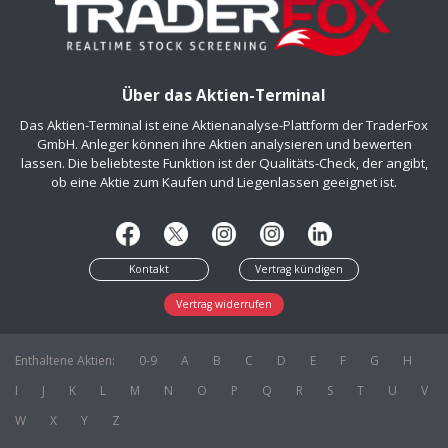
Über das Aktien-Terminal
Das Aktien-Terminal ist eine Aktienanalyse-Plattform der TraderFox
GmbH. Anleger können ihre Aktien analysieren und bewerten
lassen. Die beliebteste Funktion ist der Qualitäts-Check, der angibt,
ob eine Aktie zum Kaufen und Liegenlassen geeignet ist.
Kontakt
Vertrag kündigen
Vertrag widerrufen
Enthaltene Aktien:
0-9
A
B
C
D
E
F
G
H
I
J
K
L
M
N
O
P
Q
R
S
T
U
V
W
X
Y
Z