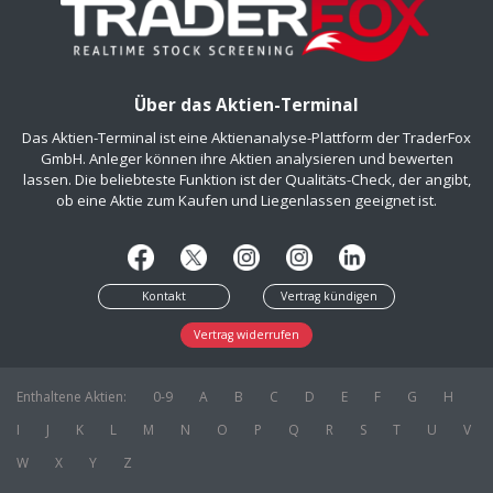
Über das Aktien-Terminal
Das Aktien-Terminal ist eine Aktienanalyse-Plattform der TraderFox
GmbH. Anleger können ihre Aktien analysieren und bewerten
lassen. Die beliebteste Funktion ist der Qualitäts-Check, der angibt,
ob eine Aktie zum Kaufen und Liegenlassen geeignet ist.
Kontakt
Vertrag kündigen
Vertrag widerrufen
Enthaltene Aktien:
0-9
A
B
C
D
E
F
G
H
I
J
K
L
M
N
O
P
Q
R
S
T
U
V
W
X
Y
Z