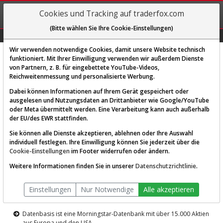
REGIS-
Cookies und Tracking auf traderfox.com
TRIEREN
(Bitte wählen Sie Ihre Cookie-Einstellungen)
Graphs
Explorer
Sector
Scan
Visual
Historie
Macro
Wir verwenden notwendige Cookies, damit unsere Website technisch
funktioniert. Mit Ihrer Einwilligung verwenden wir außerdem Dienste
von Partnern, z. B. für eingebettete YouTube-Videos,
Diese Funktion ist nur für
Reichweitenmessung und personalisierte Werbung.
Premium-Kunden verfügbar
Dabei können Informationen auf Ihrem Gerät gespeichert oder
ausgelesen und Nutzungsdaten an Drittanbieter wie Google/YouTube
oder Meta übermittelt werden. Eine Verarbeitung kann auch außerhalb
der EU/des EWR stattfinden.
Sie können alle Dienste akzeptieren, ablehnen oder Ihre Auswahl
individuell festlegen. Ihre Einwilligung können Sie jederzeit über die
Cookie-Einstellungen
im Footer widerrufen oder ändern.
AKTIEN-TERMINAL
Weitere Informationen finden Sie in unserer
Datenschutzrichtlinie
.
Die Aktienanalyse-Plattform von
Einstellungen
Nur Notwendige
Alle akzeptieren
TraderFox
Datenbasis ist eine Morningstar-Datenbank mit über 15.000 Aktien
aus Europa und den USA