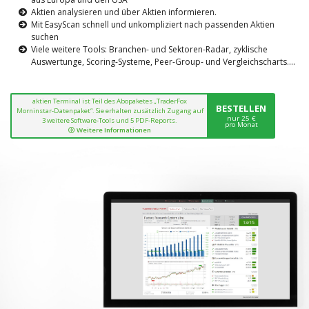
Aktien analysieren und über Aktien informieren.
Mit EasyScan schnell und unkompliziert nach passenden Aktien
suchen
Viele weitere Tools: Branchen- und Sektoren-Radar, zyklische
Auswertunge, Scoring-Systeme, Peer-Group- und Vergleichscharts....
aktien Terminal ist Teil des Abopaketes „TraderFox
BESTELLEN
Morninstar-Datenpaket“. Sie erhalten zusätzlich Zugang auf
nur 25 €
3 weitere Software-Tools und 5 PDF-Reports.
pro Monat
Weitere Informationen