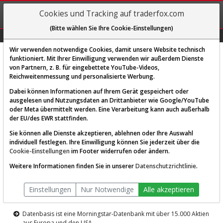
REGIS-
Cookies und Tracking auf traderfox.com
TRIEREN
(Bitte wählen Sie Ihre Cookie-Einstellungen)
Graphs
Explorer
Sector
Scan
Visual
Historie
Macro
Wir verwenden notwendige Cookies, damit unsere Website technisch
funktioniert. Mit Ihrer Einwilligung verwenden wir außerdem Dienste
von Partnern, z. B. für eingebettete YouTube-Videos,
Diese Funktion ist nur für
Reichweitenmessung und personalisierte Werbung.
Premium-Kunden verfügbar
Dabei können Informationen auf Ihrem Gerät gespeichert oder
ausgelesen und Nutzungsdaten an Drittanbieter wie Google/YouTube
oder Meta übermittelt werden. Eine Verarbeitung kann auch außerhalb
der EU/des EWR stattfinden.
Sie können alle Dienste akzeptieren, ablehnen oder Ihre Auswahl
individuell festlegen. Ihre Einwilligung können Sie jederzeit über die
Cookie-Einstellungen
im Footer widerrufen oder ändern.
AKTIEN-TERMINAL
Weitere Informationen finden Sie in unserer
Datenschutzrichtlinie
.
Die Aktienanalyse-Plattform von
Einstellungen
Nur Notwendige
Alle akzeptieren
TraderFox
Datenbasis ist eine Morningstar-Datenbank mit über 15.000 Aktien
aus Europa und den USA