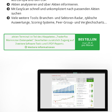
Aktien analysieren und über Aktien informieren.
Mit EasyScan schnell und unkompliziert nach passenden Aktien
suchen
Viele weitere Tools: Branchen- und Sektoren-Radar, zyklische
Auswertunge, Scoring-Systeme, Peer-Group- und Vergleichscharts....
aktien Terminal ist Teil des Abopaketes „TraderFox
BESTELLEN
Morninstar-Datenpaket“. Sie erhalten zusätzlich Zugang auf
nur 25 €
3 weitere Software-Tools und 5 PDF-Reports.
pro Monat
Weitere Informationen