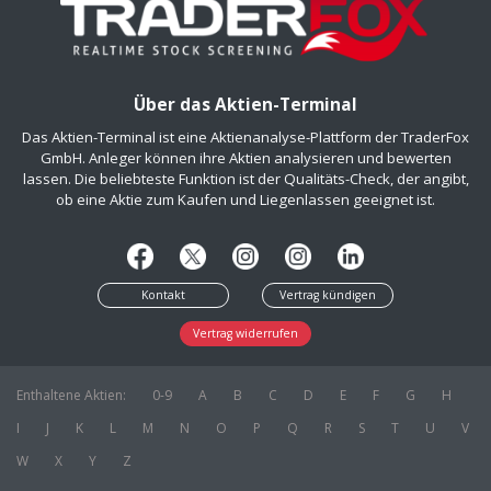
Über das Aktien-Terminal
Das Aktien-Terminal ist eine Aktienanalyse-Plattform der TraderFox
GmbH. Anleger können ihre Aktien analysieren und bewerten
lassen. Die beliebteste Funktion ist der Qualitäts-Check, der angibt,
ob eine Aktie zum Kaufen und Liegenlassen geeignet ist.
Kontakt
Vertrag kündigen
Vertrag widerrufen
Enthaltene Aktien:
0-9
A
B
C
D
E
F
G
H
I
J
K
L
M
N
O
P
Q
R
S
T
U
V
W
X
Y
Z