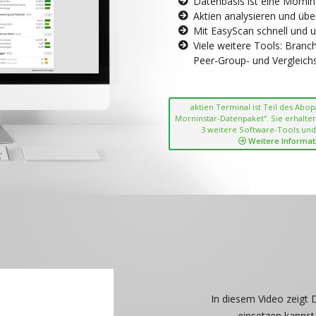
Datenbasis ist eine Morni
Aktien analysieren und übe
Mit EasyScan schnell und 
Viele weitere Tools: Bran
Peer-Group- und Vergleichsc
aktien Terminal ist Teil des Abo
Morninstar-Datenpaket“. Sie erhalten
3 weitere Software-Tools und
Weitere Informat
In diesem Video zeigt 
einsetzen kannst