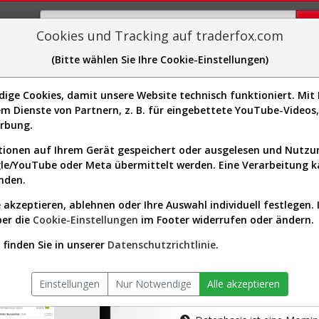
Cookies und Tracking auf traderfox.com
(Bitte wählen Sie Ihre Cookie-Einstellungen)
plorer
Sector-Spider
Easy-Scan
Visualizations
H
ge Cookies, damit unsere Website technisch funktioniert. Mit I
m Dienste von Partnern, z. B. für eingebettete YouTube-Video
tion ist nur für Premium-Kunde
erbung.
ionen auf Ihrem Gerät gespeichert oder ausgelesen und Nutz
gle/YouTube oder Meta übermittelt werden. Eine Verarbeitung 
nden.
 akzeptieren, ablehnen oder Ihre Auswahl individuell festlegen. 
ber die
Cookie-Einstellungen
im Footer widerrufen oder ändern.
AKTIEN-TERM
finden Sie in unserer
Datenschutzrichtlinie
.
Die Aktienanal
Einstellungen
Nur Notwendige
Alle akzeptieren