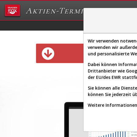
Aktien-Terminal
Daten/Graphs
Ex
Wir verwenden notwendi
verwenden wir außerde
Diese Funk
und personalisierte W
Dabei können Informat
Drittanbieter wie Goo
der EU/des EWR stattfi
Sie können alle Dienste
können Sie jederzeit ü
Weitere Informationen 