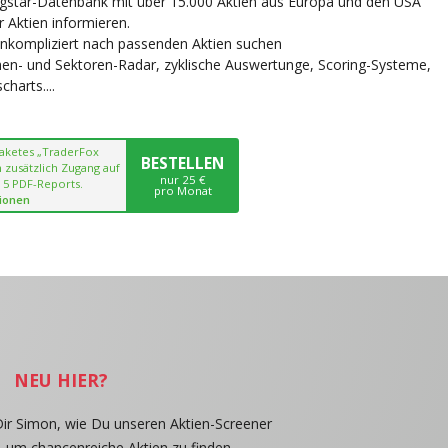
ngstar-Datenbank mit über 15.000 Aktien aus Europa und den USA
r Aktien informieren.
unkompliziert nach passenden Aktien suchen
chen- und Sektoren-Radar, zyklische Auswertunge, Scoring-Systeme,
harts....
paketes „TraderFox
BESTELLEN
 zusätzlich Zugang auf
nur 25 €
 5 PDF-Reports.
pro Monat
ionen
NEU HIER?
Dir Simon, wie Du unseren Aktien-Screener
, um chancenreiche Aktien zu finden.