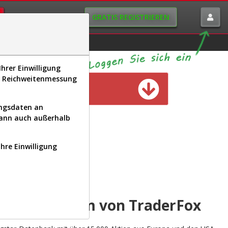
GRATIS REGISTRIEREN
istorie
Macro-View
hrer Einwilligung
s, Reichweitenmessung
n verfügbar
ungsdaten an
kann auch außerhalb
Ihre Einwilligung
INAL
yse-Plattform von TraderFox