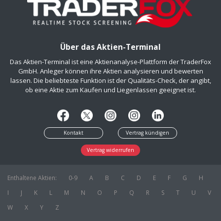
Über das Aktien-Terminal
Das Aktien-Terminal ist eine Aktienanalyse-Plattform der TraderFox
GmbH. Anleger können ihre Aktien analysieren und bewerten
lassen. Die beliebteste Funktion ist der Qualitäts-Check, der angibt,
ob eine Aktie zum Kaufen und Liegenlassen geeignet ist.
Kontakt
Vertrag kündigen
Vertrag widerrufen
Enthaltene Aktien:
0-9
A
B
C
D
E
F
G
H
I
J
K
L
M
N
O
P
Q
R
S
T
U
V
W
X
Y
Z