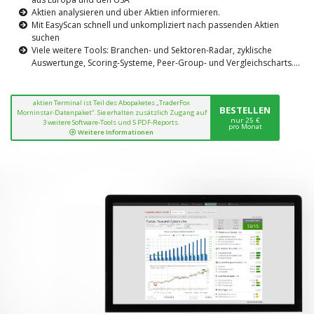
Aktien analysieren und über Aktien informieren.
Mit EasyScan schnell und unkompliziert nach passenden Aktien
suchen
Viele weitere Tools: Branchen- und Sektoren-Radar, zyklische
Auswertunge, Scoring-Systeme, Peer-Group- und Vergleichscharts....
aktien Terminal ist Teil des Abopaketes „TraderFox
BESTELLEN
Morninstar-Datenpaket“. Sie erhalten zusätzlich Zugang auf
nur 25 €
3 weitere Software-Tools und 5 PDF-Reports.
pro Monat
Weitere Informationen