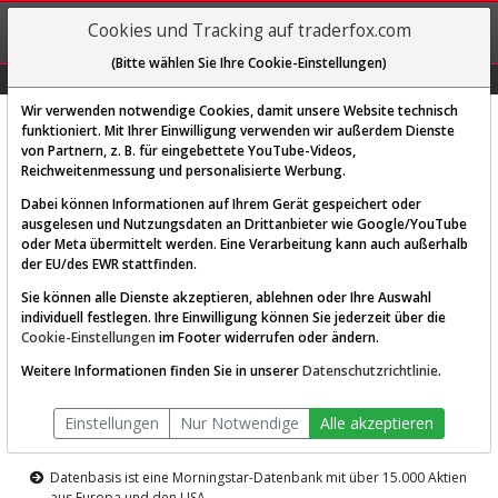
REGIS-
Cookies und Tracking auf traderfox.com
TRIEREN
(Bitte wählen Sie Ihre Cookie-Einstellungen)
Graphs
Explorer
Sector
Scan
Visual
Historie
Macro
Wir verwenden notwendige Cookies, damit unsere Website technisch
funktioniert. Mit Ihrer Einwilligung verwenden wir außerdem Dienste
von Partnern, z. B. für eingebettete YouTube-Videos,
Diese Funktion ist nur für
Reichweitenmessung und personalisierte Werbung.
Premium-Kunden verfügbar
Dabei können Informationen auf Ihrem Gerät gespeichert oder
ausgelesen und Nutzungsdaten an Drittanbieter wie Google/YouTube
oder Meta übermittelt werden. Eine Verarbeitung kann auch außerhalb
der EU/des EWR stattfinden.
Sie können alle Dienste akzeptieren, ablehnen oder Ihre Auswahl
individuell festlegen. Ihre Einwilligung können Sie jederzeit über die
Cookie-Einstellungen
im Footer widerrufen oder ändern.
AKTIEN-TERMINAL
Weitere Informationen finden Sie in unserer
Datenschutzrichtlinie
.
Die Aktienanalyse-Plattform von
Einstellungen
Nur Notwendige
Alle akzeptieren
TraderFox
Datenbasis ist eine Morningstar-Datenbank mit über 15.000 Aktien
aus Europa und den USA