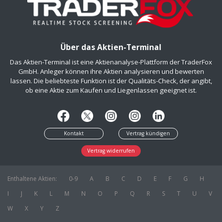
Über das Aktien-Terminal
Das Aktien-Terminal ist eine Aktienanalyse-Plattform der TraderFox
GmbH. Anleger können ihre Aktien analysieren und bewerten
lassen. Die beliebteste Funktion ist der Qualitäts-Check, der angibt,
ob eine Aktie zum Kaufen und Liegenlassen geeignet ist.
Kontakt
Vertrag kündigen
Vertrag widerrufen
Enthaltene Aktien:
0-9
A
B
C
D
E
F
G
H
I
J
K
L
M
N
O
P
Q
R
S
T
U
V
W
X
Y
Z