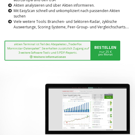
Aktien analysieren und über Aktien informieren.
Mit EasyScan schnell und unkompliziert nach passenden Aktien
suchen
Viele weitere Tools: Branchen- und Sektoren-Radar, zyklische
Auswertunge, Scoring-Systeme, Peer-Group- und Vergleichscharts....
aktien Terminal ist Teil des Abopaketes „TraderFox
BESTELLEN
Morninstar-Datenpaket“. Sie erhalten zusätzlich Zugang auf
nur 25 €
3 weitere Software-Tools und 5 PDF-Reports.
pro Monat
Weitere Informationen