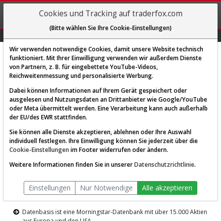
REGIS-
Cookies und Tracking auf traderfox.com
TRIEREN
(Bitte wählen Sie Ihre Cookie-Einstellungen)
Graphs
Explorer
Sector
Scan
Visual
Historie
Macro
Wir verwenden notwendige Cookies, damit unsere Website technisch
funktioniert. Mit Ihrer Einwilligung verwenden wir außerdem Dienste
von Partnern, z. B. für eingebettete YouTube-Videos,
Diese Funktion ist nur für
Reichweitenmessung und personalisierte Werbung.
Premium-Kunden verfügbar
Dabei können Informationen auf Ihrem Gerät gespeichert oder
ausgelesen und Nutzungsdaten an Drittanbieter wie Google/YouTube
oder Meta übermittelt werden. Eine Verarbeitung kann auch außerhalb
der EU/des EWR stattfinden.
Sie können alle Dienste akzeptieren, ablehnen oder Ihre Auswahl
individuell festlegen. Ihre Einwilligung können Sie jederzeit über die
Cookie-Einstellungen
im Footer widerrufen oder ändern.
AKTIEN-TERMINAL
Weitere Informationen finden Sie in unserer
Datenschutzrichtlinie
.
Die Aktienanalyse-Plattform von
Einstellungen
Nur Notwendige
Alle akzeptieren
TraderFox
Datenbasis ist eine Morningstar-Datenbank mit über 15.000 Aktien
aus Europa und den USA