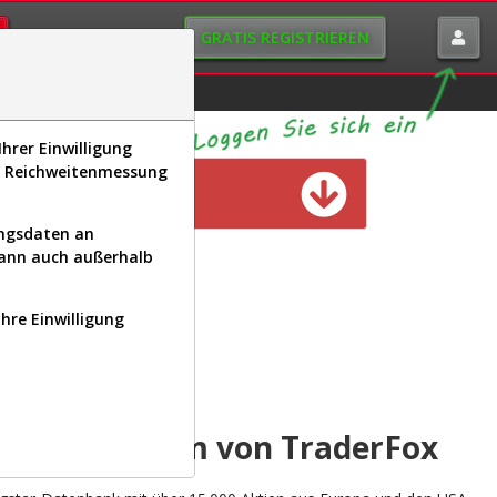
GRATIS REGISTRIEREN
istorie
Macro-View
hrer Einwilligung
s, Reichweitenmessung
n verfügbar
ungsdaten an
kann auch außerhalb
Ihre Einwilligung
INAL
yse-Plattform von TraderFox