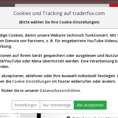
Cookies und Tracking auf traderfox.com
(Bitte wählen Sie Ihre Cookie-Einstellungen)
plorer
Sector-Spider
Easy-Scan
Visualizations
H
ge Cookies, damit unsere Website technisch funktioniert. Mit I
m Dienste von Partnern, z. B. für eingebettete YouTube-Video
tion ist nur für Premium-Kunde
erbung.
ionen auf Ihrem Gerät gespeichert oder ausgelesen und Nutz
gle/YouTube oder Meta übermittelt werden. Eine Verarbeitung 
nden.
 akzeptieren, ablehnen oder Ihre Auswahl individuell festlegen. 
ber die
Cookie-Einstellungen
im Footer widerrufen oder ändern.
AKTIEN-TERM
finden Sie in unserer
Datenschutzrichtlinie
.
Die Aktienanal
Einstellungen
Nur Notwendige
Alle akzeptieren