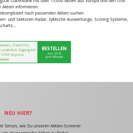
ngstar-Datenbank mit über 15.000 Aktien aus Europa und den USA
r Aktien informieren.
unkompliziert nach passenden Aktien suchen
chen- und Sektoren-Radar, zyklische Auswertunge, Scoring-Systeme,
harts....
paketes „TraderFox
BESTELLEN
 zusätzlich Zugang auf
nur 25 €
 5 PDF-Reports.
pro Monat
ionen
NEU HIER?
Dir Simon, wie Du unseren Aktien-Screener
, um chancenreiche Aktien zu finden.