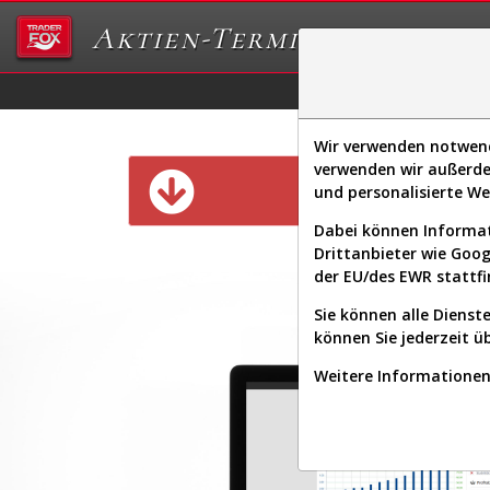
Aktien-Terminal
Daten/Graphs
Ex
Wir verwenden notwendi
verwenden wir außerde
Diese Funk
und personalisierte W
Dabei können Informat
Drittanbieter wie Goo
der EU/des EWR stattfi
Sie können alle Dienste
können Sie jederzeit ü
Weitere Informationen 