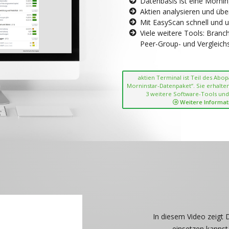
Datenbasis ist eine Morni
Aktien analysieren und übe
Mit EasyScan schnell und 
Viele weitere Tools: Bran
Peer-Group- und Vergleichsc
aktien Terminal ist Teil des Abo
Morninstar-Datenpaket“. Sie erhalten
3 weitere Software-Tools und
Weitere Informat
In diesem Video zeigt 
einsetzen kannst