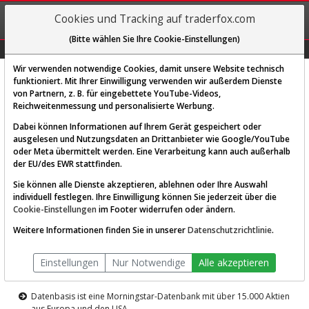
REGIS-
Cookies und Tracking auf traderfox.com
TRIEREN
(Bitte wählen Sie Ihre Cookie-Einstellungen)
Graphs
Explorer
Sector
Scan
Visual
Historie
Macro
Wir verwenden notwendige Cookies, damit unsere Website technisch
funktioniert. Mit Ihrer Einwilligung verwenden wir außerdem Dienste
von Partnern, z. B. für eingebettete YouTube-Videos,
Diese Funktion ist nur für
Reichweitenmessung und personalisierte Werbung.
Premium-Kunden verfügbar
Dabei können Informationen auf Ihrem Gerät gespeichert oder
ausgelesen und Nutzungsdaten an Drittanbieter wie Google/YouTube
oder Meta übermittelt werden. Eine Verarbeitung kann auch außerhalb
der EU/des EWR stattfinden.
Sie können alle Dienste akzeptieren, ablehnen oder Ihre Auswahl
individuell festlegen. Ihre Einwilligung können Sie jederzeit über die
Cookie-Einstellungen
im Footer widerrufen oder ändern.
AKTIEN-TERMINAL
Weitere Informationen finden Sie in unserer
Datenschutzrichtlinie
.
Die Aktienanalyse-Plattform von
Einstellungen
Nur Notwendige
Alle akzeptieren
TraderFox
Datenbasis ist eine Morningstar-Datenbank mit über 15.000 Aktien
aus Europa und den USA