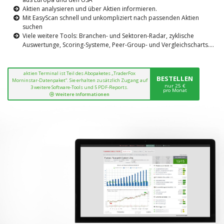
Aktien analysieren und über Aktien informieren.
Mit EasyScan schnell und unkompliziert nach passenden Aktien
suchen
Viele weitere Tools: Branchen- und Sektoren-Radar, zyklische
Auswertunge, Scoring-Systeme, Peer-Group- und Vergleichscharts....
aktien Terminal ist Teil des Abopaketes „TraderFox
BESTELLEN
Morninstar-Datenpaket“. Sie erhalten zusätzlich Zugang auf
nur 25 €
3 weitere Software-Tools und 5 PDF-Reports.
pro Monat
Weitere Informationen