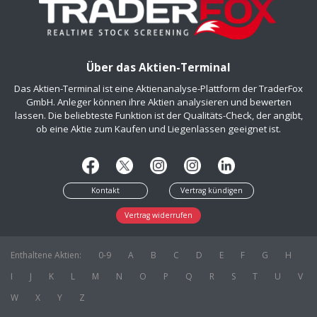
Über das Aktien-Terminal
Das Aktien-Terminal ist eine Aktienanalyse-Plattform der TraderFox
GmbH. Anleger können ihre Aktien analysieren und bewerten
lassen. Die beliebteste Funktion ist der Qualitäts-Check, der angibt,
ob eine Aktie zum Kaufen und Liegenlassen geeignet ist.
Kontakt
Vertrag kündigen
Vertrag widerrufen
Enthaltene Aktien:
0-9
A
B
C
D
E
F
G
H
I
J
K
L
M
N
O
P
Q
R
S
T
U
V
W
X
Y
Z