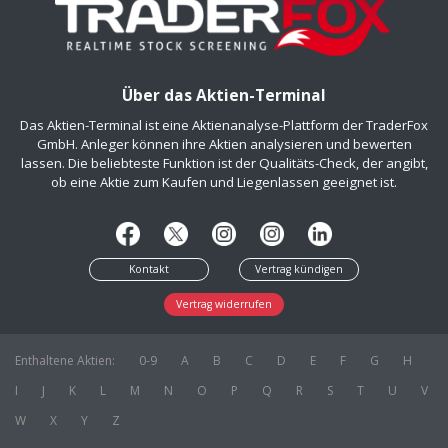
Über das Aktien-Terminal
Das Aktien-Terminal ist eine Aktienanalyse-Plattform der TraderFox
GmbH. Anleger können ihre Aktien analysieren und bewerten
lassen. Die beliebteste Funktion ist der Qualitäts-Check, der angibt,
ob eine Aktie zum Kaufen und Liegenlassen geeignet ist.
Kontakt
Vertrag kündigen
Vertrag widerrufen
Enthaltene Aktien:
0-9
A
B
C
D
E
F
G
H
I
J
K
L
M
N
O
P
Q
R
S
T
U
V
W
X
Y
Z