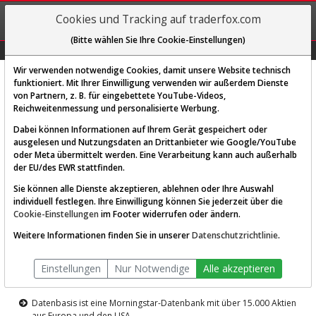
REGIS-
Cookies und Tracking auf traderfox.com
TRIEREN
(Bitte wählen Sie Ihre Cookie-Einstellungen)
Graphs
Explorer
Sector
Scan
Visual
Historie
Macro
Wir verwenden notwendige Cookies, damit unsere Website technisch
funktioniert. Mit Ihrer Einwilligung verwenden wir außerdem Dienste
von Partnern, z. B. für eingebettete YouTube-Videos,
Diese Funktion ist nur für
Reichweitenmessung und personalisierte Werbung.
Premium-Kunden verfügbar
Dabei können Informationen auf Ihrem Gerät gespeichert oder
ausgelesen und Nutzungsdaten an Drittanbieter wie Google/YouTube
oder Meta übermittelt werden. Eine Verarbeitung kann auch außerhalb
der EU/des EWR stattfinden.
Sie können alle Dienste akzeptieren, ablehnen oder Ihre Auswahl
individuell festlegen. Ihre Einwilligung können Sie jederzeit über die
Cookie-Einstellungen
im Footer widerrufen oder ändern.
AKTIEN-TERMINAL
Weitere Informationen finden Sie in unserer
Datenschutzrichtlinie
.
Die Aktienanalyse-Plattform von
Einstellungen
Nur Notwendige
Alle akzeptieren
TraderFox
Datenbasis ist eine Morningstar-Datenbank mit über 15.000 Aktien
aus Europa und den USA