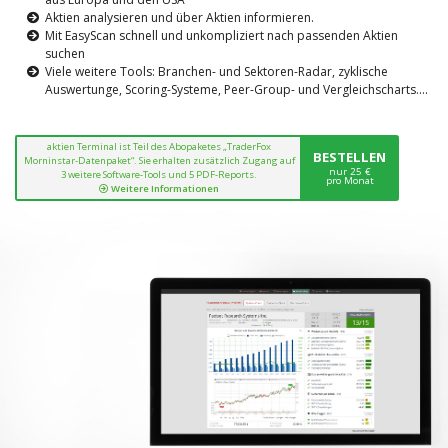
Aktien analysieren und über Aktien informieren.
Mit EasyScan schnell und unkompliziert nach passenden Aktien
suchen
Viele weitere Tools: Branchen- und Sektoren-Radar, zyklische
Auswertunge, Scoring-Systeme, Peer-Group- und Vergleichscharts....
aktien Terminal ist Teil des Abopaketes „TraderFox
BESTELLEN
Morninstar-Datenpaket“. Sie erhalten zusätzlich Zugang auf
nur 25 €
3 weitere Software-Tools und 5 PDF-Reports.
pro Monat
Weitere Informationen