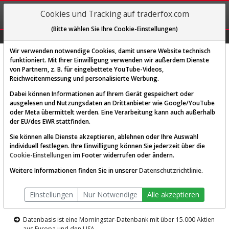
REGIS-
Cookies und Tracking auf traderfox.com
TRIEREN
(Bitte wählen Sie Ihre Cookie-Einstellungen)
Graphs
Explorer
Sector
Scan
Visual
Historie
Macro
Wir verwenden notwendige Cookies, damit unsere Website technisch
funktioniert. Mit Ihrer Einwilligung verwenden wir außerdem Dienste
von Partnern, z. B. für eingebettete YouTube-Videos,
Diese Funktion ist nur für
Reichweitenmessung und personalisierte Werbung.
Premium-Kunden verfügbar
Dabei können Informationen auf Ihrem Gerät gespeichert oder
ausgelesen und Nutzungsdaten an Drittanbieter wie Google/YouTube
oder Meta übermittelt werden. Eine Verarbeitung kann auch außerhalb
der EU/des EWR stattfinden.
Sie können alle Dienste akzeptieren, ablehnen oder Ihre Auswahl
individuell festlegen. Ihre Einwilligung können Sie jederzeit über die
Cookie-Einstellungen
im Footer widerrufen oder ändern.
AKTIEN-TERMINAL
Weitere Informationen finden Sie in unserer
Datenschutzrichtlinie
.
Die Aktienanalyse-Plattform von
Einstellungen
Nur Notwendige
Alle akzeptieren
TraderFox
Datenbasis ist eine Morningstar-Datenbank mit über 15.000 Aktien
aus Europa und den USA