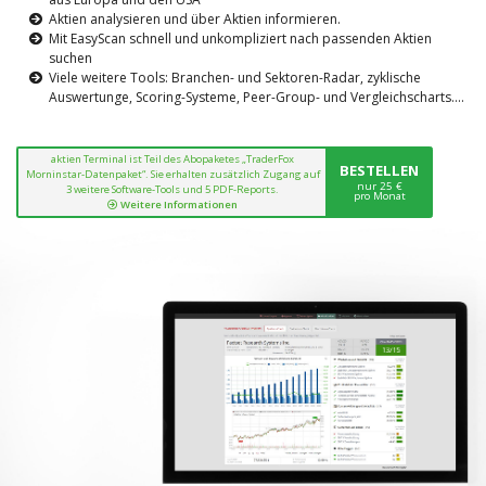
Aktien analysieren und über Aktien informieren.
Mit EasyScan schnell und unkompliziert nach passenden Aktien
suchen
Viele weitere Tools: Branchen- und Sektoren-Radar, zyklische
Auswertunge, Scoring-Systeme, Peer-Group- und Vergleichscharts....
aktien Terminal ist Teil des Abopaketes „TraderFox
BESTELLEN
Morninstar-Datenpaket“. Sie erhalten zusätzlich Zugang auf
nur 25 €
3 weitere Software-Tools und 5 PDF-Reports.
pro Monat
Weitere Informationen