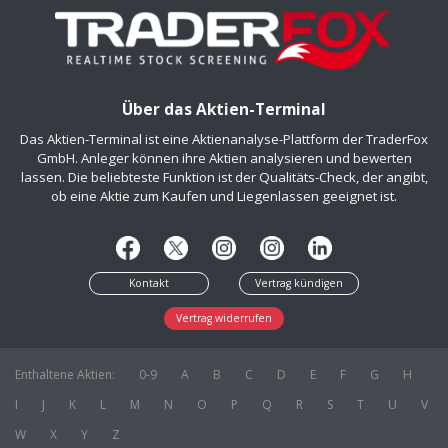
Über das Aktien-Terminal
Das Aktien-Terminal ist eine Aktienanalyse-Plattform der TraderFox
GmbH. Anleger können ihre Aktien analysieren und bewerten
lassen. Die beliebteste Funktion ist der Qualitäts-Check, der angibt,
ob eine Aktie zum Kaufen und Liegenlassen geeignet ist.
Kontakt
Vertrag kündigen
Vertrag widerrufen
Enthaltene Aktien:
0-9
A
B
C
D
E
F
G
H
I
J
K
L
M
N
O
P
Q
R
S
T
U
V
W
X
Y
Z