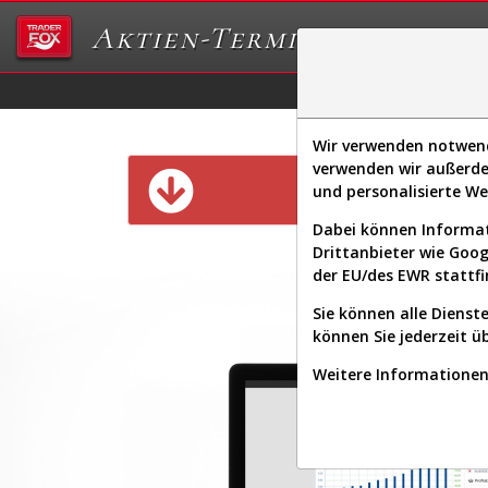
Aktien-Terminal
Daten/Graphs
Ex
Wir verwenden notwendi
verwenden wir außerde
Diese Funk
und personalisierte W
Dabei können Informat
Drittanbieter wie Goo
der EU/des EWR stattfi
Sie können alle Dienste
können Sie jederzeit ü
Weitere Informationen 