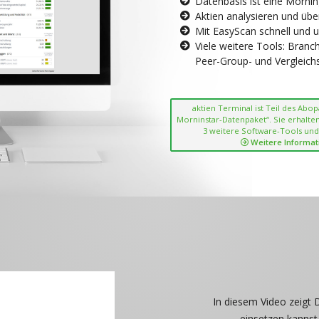
Datenbasis ist eine Morni
Aktien analysieren und übe
Mit EasyScan schnell und 
Viele weitere Tools: Bran
Peer-Group- und Vergleichsc
aktien Terminal ist Teil des Abo
Morninstar-Datenpaket“. Sie erhalten
3 weitere Software-Tools und
Weitere Informat
In diesem Video zeigt 
einsetzen kannst