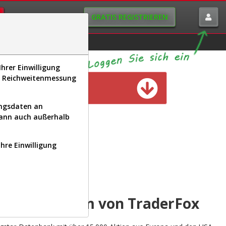
GRATIS REGISTRIEREN
istorie
Macro-View
hrer Einwilligung
s, Reichweitenmessung
n verfügbar
ungsdaten an
kann auch außerhalb
Ihre Einwilligung
INAL
yse-Plattform von TraderFox