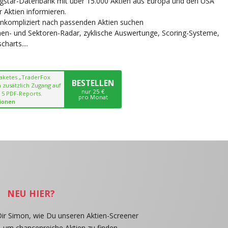
ngstar-Datenbank mit über 15.000 Aktien aus Europa und den USA
r Aktien informieren.
unkompliziert nach passenden Aktien suchen
chen- und Sektoren-Radar, zyklische Auswertunge, Scoring-Systeme,
harts....
paketes „TraderFox
BESTELLEN
 zusätzlich Zugang auf
nur 25 €
 5 PDF-Reports.
pro Monat
ionen
NEU HIER?
Dir Simon, wie Du unseren Aktien-Screener
, um chancenreiche Aktien zu finden.