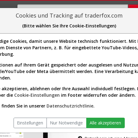
Cookies und Tracking auf traderfox.com
(Bitte wählen Sie Ihre Cookie-Einstellungen)
plorer
Sector-Spider
Easy-Scan
Visualizations
H
ge Cookies, damit unsere Website technisch funktioniert. Mit I
m Dienste von Partnern, z. B. für eingebettete YouTube-Video
tion ist nur für Premium-Kunde
erbung.
ionen auf Ihrem Gerät gespeichert oder ausgelesen und Nutz
gle/YouTube oder Meta übermittelt werden. Eine Verarbeitung 
nden.
 akzeptieren, ablehnen oder Ihre Auswahl individuell festlegen. 
ber die
Cookie-Einstellungen
im Footer widerrufen oder ändern.
AKTIEN-TERM
finden Sie in unserer
Datenschutzrichtlinie
.
Die Aktienanal
Einstellungen
Nur Notwendige
Alle akzeptieren