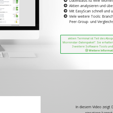
Datenbasis ist eine Morni
Aktien analysieren und übe
Mit EasyScan schnell und 
Viele weitere Tools: Bran
Peer-Group- und Vergleichsc
aktien Terminal ist Teil des Abo
Morninstar-Datenpaket“. Sie erhalten
3 weitere Software-Tools und
Weitere Informat
In diesem Video zeigt 
einsetzen kannst