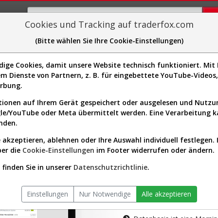
Cookies und Tracking auf traderfox.com
(Bitte wählen Sie Ihre Cookie-Einstellungen)
plorer
Sector-Spider
Easy-Scan
Visualizations
H
ge Cookies, damit unsere Website technisch funktioniert. Mit I
m Dienste von Partnern, z. B. für eingebettete YouTube-Video
tion ist nur für Premium-Kunde
erbung.
ionen auf Ihrem Gerät gespeichert oder ausgelesen und Nutz
gle/YouTube oder Meta übermittelt werden. Eine Verarbeitung 
nden.
 akzeptieren, ablehnen oder Ihre Auswahl individuell festlegen. 
ber die
Cookie-Einstellungen
im Footer widerrufen oder ändern.
AKTIEN-TERM
finden Sie in unserer
Datenschutzrichtlinie
.
Die Aktienanal
Einstellungen
Nur Notwendige
Alle akzeptieren