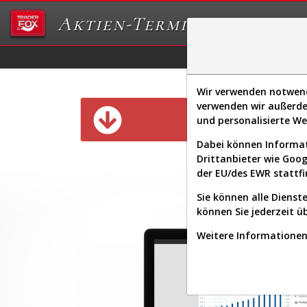
Aktien-Terminal
Daten/Graphs
Ex
Wir verwenden notwendi
verwenden wir außerde
Diese Funk
und personalisierte W
Dabei können Informat
Drittanbieter wie Goo
der EU/des EWR stattfi
Sie können alle Dienste
können Sie jederzeit ü
Weitere Informationen 