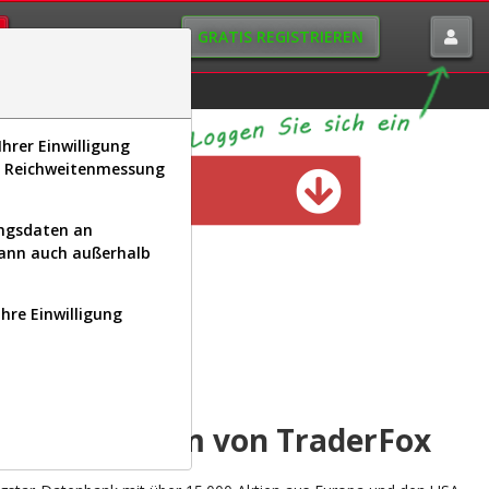
GRATIS REGISTRIEREN
istorie
Macro-View
hrer Einwilligung
s, Reichweitenmessung
n verfügbar
ungsdaten an
kann auch außerhalb
Ihre Einwilligung
INAL
yse-Plattform von TraderFox