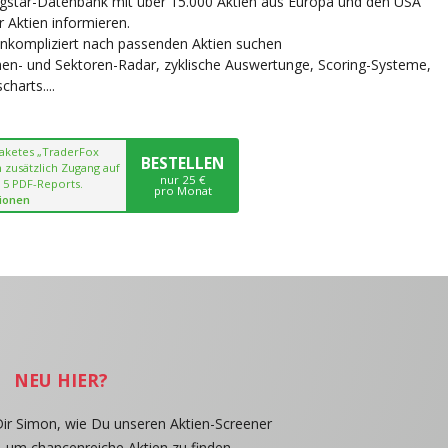
ngstar-Datenbank mit über 15.000 Aktien aus Europa und den USA
r Aktien informieren.
unkompliziert nach passenden Aktien suchen
chen- und Sektoren-Radar, zyklische Auswertunge, Scoring-Systeme,
harts....
paketes „TraderFox
BESTELLEN
 zusätzlich Zugang auf
nur 25 €
 5 PDF-Reports.
pro Monat
ionen
NEU HIER?
Dir Simon, wie Du unseren Aktien-Screener
, um chancenreiche Aktien zu finden.