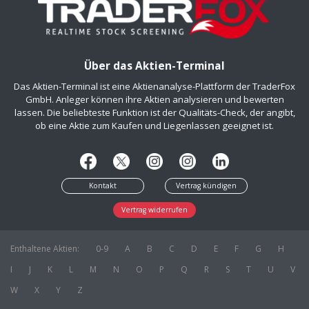
Über das Aktien-Terminal
Das Aktien-Terminal ist eine Aktienanalyse-Plattform der TraderFox
GmbH. Anleger können ihre Aktien analysieren und bewerten
lassen. Die beliebteste Funktion ist der Qualitäts-Check, der angibt,
ob eine Aktie zum Kaufen und Liegenlassen geeignet ist.
Kontakt
Vertrag kündigen
Vertrag widerrufen
Enthaltene Aktien:
0-9
A
B
C
D
E
F
G
H
I
J
K
L
M
N
O
P
Q
R
S
T
U
V
W
X
Y
Z