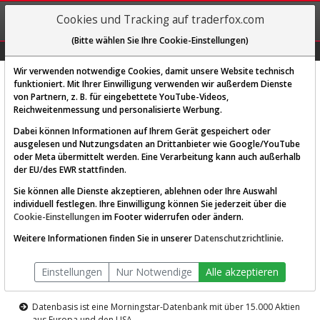
REGIS-
Cookies und Tracking auf traderfox.com
TRIEREN
(Bitte wählen Sie Ihre Cookie-Einstellungen)
Graphs
Explorer
Sector
Scan
Visual
Historie
Macro
Wir verwenden notwendige Cookies, damit unsere Website technisch
funktioniert. Mit Ihrer Einwilligung verwenden wir außerdem Dienste
von Partnern, z. B. für eingebettete YouTube-Videos,
Diese Funktion ist nur für
Reichweitenmessung und personalisierte Werbung.
Premium-Kunden verfügbar
Dabei können Informationen auf Ihrem Gerät gespeichert oder
ausgelesen und Nutzungsdaten an Drittanbieter wie Google/YouTube
oder Meta übermittelt werden. Eine Verarbeitung kann auch außerhalb
der EU/des EWR stattfinden.
Sie können alle Dienste akzeptieren, ablehnen oder Ihre Auswahl
individuell festlegen. Ihre Einwilligung können Sie jederzeit über die
Cookie-Einstellungen
im Footer widerrufen oder ändern.
AKTIEN-TERMINAL
Weitere Informationen finden Sie in unserer
Datenschutzrichtlinie
.
Die Aktienanalyse-Plattform von
Einstellungen
Nur Notwendige
Alle akzeptieren
TraderFox
Datenbasis ist eine Morningstar-Datenbank mit über 15.000 Aktien
aus Europa und den USA