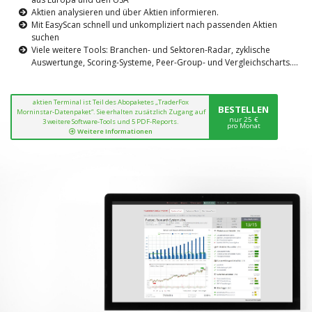
Aktien analysieren und über Aktien informieren.
Mit EasyScan schnell und unkompliziert nach passenden Aktien
suchen
Viele weitere Tools: Branchen- und Sektoren-Radar, zyklische
Auswertunge, Scoring-Systeme, Peer-Group- und Vergleichscharts....
aktien Terminal ist Teil des Abopaketes „TraderFox
BESTELLEN
Morninstar-Datenpaket“. Sie erhalten zusätzlich Zugang auf
nur 25 €
3 weitere Software-Tools und 5 PDF-Reports.
pro Monat
Weitere Informationen