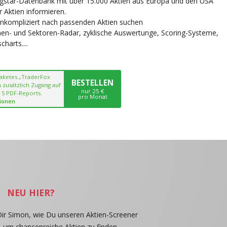
ngstar-Datenbank mit über 15.000 Aktien aus Europa und den USA
r Aktien informieren.
unkompliziert nach passenden Aktien suchen
chen- und Sektoren-Radar, zyklische Auswertunge, Scoring-Systeme,
harts....
paketes „TraderFox
BESTELLEN
 zusätzlich Zugang auf
nur 25 €
 5 PDF-Reports.
pro Monat
ionen
NEU HIER?
Dir Simon, wie Du unseren Aktien-Screener
, um chancenreiche Aktien zu finden.