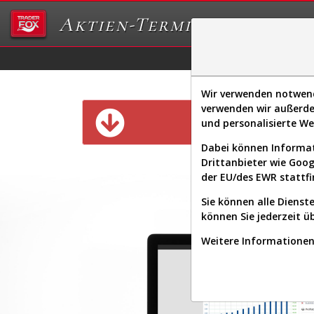
Aktien-Terminal
Daten/Graphs
Ex
Wir verwenden notwendi
verwenden wir außerde
Diese Funk
und personalisierte W
Dabei können Informat
Drittanbieter wie Goo
der EU/des EWR stattfi
Sie können alle Dienste
können Sie jederzeit ü
Weitere Informationen 