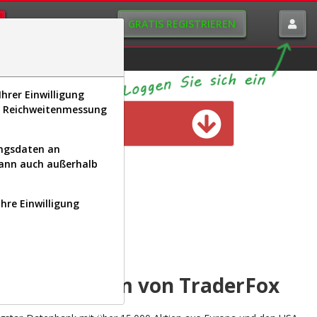
GRATIS REGISTRIEREN
istorie
Macro-View
hrer Einwilligung
s, Reichweitenmessung
n verfügbar
ungsdaten an
kann auch außerhalb
Ihre Einwilligung
INAL
yse-Plattform von TraderFox