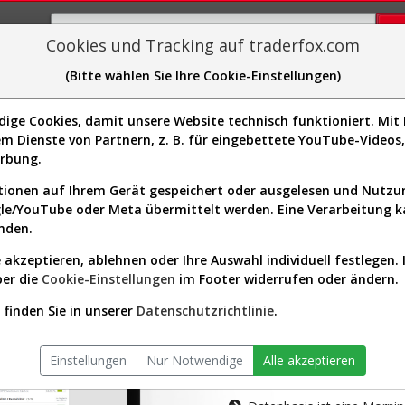
Cookies und Tracking auf traderfox.com
(Bitte wählen Sie Ihre Cookie-Einstellungen)
plorer
Sector-Spider
Easy-Scan
Visualizations
H
ge Cookies, damit unsere Website technisch funktioniert. Mit I
m Dienste von Partnern, z. B. für eingebettete YouTube-Video
tion ist nur für Premium-Kunde
erbung.
ionen auf Ihrem Gerät gespeichert oder ausgelesen und Nutz
gle/YouTube oder Meta übermittelt werden. Eine Verarbeitung 
nden.
 akzeptieren, ablehnen oder Ihre Auswahl individuell festlegen. 
ber die
Cookie-Einstellungen
im Footer widerrufen oder ändern.
AKTIEN-TERM
finden Sie in unserer
Datenschutzrichtlinie
.
Die Aktienanal
Einstellungen
Nur Notwendige
Alle akzeptieren