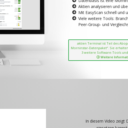
Datenbasis ist eine Morni
Aktien analysieren und übe
Mit EasyScan schnell und 
Viele weitere Tools: Bran
Peer-Group- und Vergleichsc
aktien Terminal ist Teil des Abo
Morninstar-Datenpaket“. Sie erhalten
3 weitere Software-Tools und
Weitere Informat
In diesem Video zeigt 
einsetzen kannst