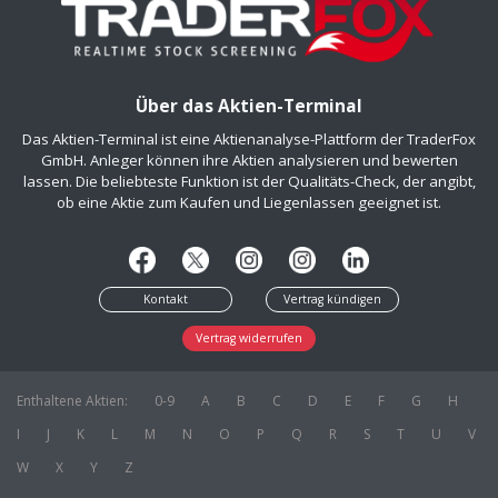
Über das Aktien-Terminal
Das Aktien-Terminal ist eine Aktienanalyse-Plattform der TraderFox
GmbH. Anleger können ihre Aktien analysieren und bewerten
lassen. Die beliebteste Funktion ist der Qualitäts-Check, der angibt,
ob eine Aktie zum Kaufen und Liegenlassen geeignet ist.
Kontakt
Vertrag kündigen
Vertrag widerrufen
Enthaltene Aktien:
0-9
A
B
C
D
E
F
G
H
I
J
K
L
M
N
O
P
Q
R
S
T
U
V
W
X
Y
Z