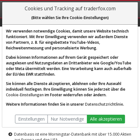
REGIS-
Cookies und Tracking auf traderfox.com
TRIEREN
(Bitte wählen Sie Ihre Cookie-Einstellungen)
Graphs
Explorer
Sector
Scan
Visual
Historie
Macro
Wir verwenden notwendige Cookies, damit unsere Website technisch
funktioniert. Mit Ihrer Einwilligung verwenden wir außerdem Dienste
von Partnern, z. B. für eingebettete YouTube-Videos,
Diese Funktion ist nur für
Reichweitenmessung und personalisierte Werbung.
Premium-Kunden verfügbar
Dabei können Informationen auf Ihrem Gerät gespeichert oder
ausgelesen und Nutzungsdaten an Drittanbieter wie Google/YouTube
oder Meta übermittelt werden. Eine Verarbeitung kann auch außerhalb
der EU/des EWR stattfinden.
Sie können alle Dienste akzeptieren, ablehnen oder Ihre Auswahl
individuell festlegen. Ihre Einwilligung können Sie jederzeit über die
Cookie-Einstellungen
im Footer widerrufen oder ändern.
AKTIEN-TERMINAL
Weitere Informationen finden Sie in unserer
Datenschutzrichtlinie
.
Die Aktienanalyse-Plattform von
Einstellungen
Nur Notwendige
Alle akzeptieren
TraderFox
Datenbasis ist eine Morningstar-Datenbank mit über 15.000 Aktien
aus Europa und den USA