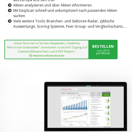
Aktien analysieren und über Aktien informieren.
Mit EasyScan schnell und unkompliziert nach passenden Aktien
suchen
Viele weitere Tools: Branchen- und Sektoren-Radar, zyklische
Auswertunge, Scoring-Systeme, Peer-Group- und Vergleichscharts....
aktien Terminal ist Teil des Abopaketes „TraderFox
BESTELLEN
Morninstar-Datenpaket“. Sie erhalten zusätzlich Zugang auf
nur 25 €
3 weitere Software-Tools und 5 PDF-Reports.
pro Monat
Weitere Informationen