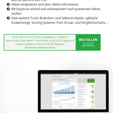
Aktien analysieren und über Aktien informieren.
Mit EasyScan schnell und unkompliziert nach passenden Aktien
suchen
Viele weitere Tools: Branchen- und Sektoren-Radar, zyklische
Auswertunge, Scoring-Systeme, Peer-Group- und Vergleichscharts....
aktien Terminal ist Teil des Abopaketes „TraderFox
BESTELLEN
Morninstar-Datenpaket“. Sie erhalten zusätzlich Zugang auf
nur 25 €
3 weitere Software-Tools und 5 PDF-Reports.
pro Monat
Weitere Informationen