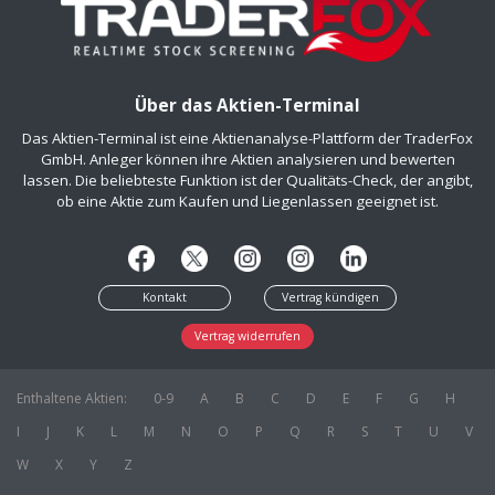
Über das Aktien-Terminal
Das Aktien-Terminal ist eine Aktienanalyse-Plattform der TraderFox
GmbH. Anleger können ihre Aktien analysieren und bewerten
lassen. Die beliebteste Funktion ist der Qualitäts-Check, der angibt,
ob eine Aktie zum Kaufen und Liegenlassen geeignet ist.
Kontakt
Vertrag kündigen
Vertrag widerrufen
Enthaltene Aktien:
0-9
A
B
C
D
E
F
G
H
I
J
K
L
M
N
O
P
Q
R
S
T
U
V
W
X
Y
Z