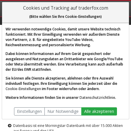
REGIS-
Cookies und Tracking auf traderfox.com
TRIEREN
(Bitte wählen Sie Ihre Cookie-Einstellungen)
Graphs
Explorer
Sector
Scan
Visual
Historie
Macro
Wir verwenden notwendige Cookies, damit unsere Website technisch
funktioniert. Mit Ihrer Einwilligung verwenden wir außerdem Dienste
von Partnern, z. B. für eingebettete YouTube-Videos,
Diese Funktion ist nur für
Reichweitenmessung und personalisierte Werbung.
Premium-Kunden verfügbar
Dabei können Informationen auf Ihrem Gerät gespeichert oder
ausgelesen und Nutzungsdaten an Drittanbieter wie Google/YouTube
oder Meta übermittelt werden. Eine Verarbeitung kann auch außerhalb
der EU/des EWR stattfinden.
Sie können alle Dienste akzeptieren, ablehnen oder Ihre Auswahl
individuell festlegen. Ihre Einwilligung können Sie jederzeit über die
Cookie-Einstellungen
im Footer widerrufen oder ändern.
AKTIEN-TERMINAL
Weitere Informationen finden Sie in unserer
Datenschutzrichtlinie
.
Die Aktienanalyse-Plattform von
Einstellungen
Nur Notwendige
Alle akzeptieren
TraderFox
Datenbasis ist eine Morningstar-Datenbank mit über 15.000 Aktien
aus Europa und den USA