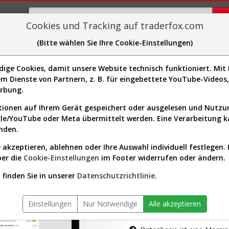
Cookies und Tracking auf traderfox.com
(Bitte wählen Sie Ihre Cookie-Einstellungen)
plorer
Sector-Spider
Easy-Scan
Visualizations
H
ge Cookies, damit unsere Website technisch funktioniert. Mit I
m Dienste von Partnern, z. B. für eingebettete YouTube-Video
tion ist nur für Premium-Kunde
erbung.
ionen auf Ihrem Gerät gespeichert oder ausgelesen und Nutz
gle/YouTube oder Meta übermittelt werden. Eine Verarbeitung 
nden.
 akzeptieren, ablehnen oder Ihre Auswahl individuell festlegen. 
ber die
Cookie-Einstellungen
im Footer widerrufen oder ändern.
AKTIEN-TERM
finden Sie in unserer
Datenschutzrichtlinie
.
Die Aktienanal
Einstellungen
Nur Notwendige
Alle akzeptieren