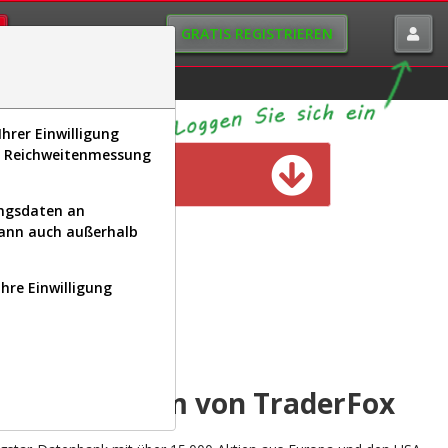
GRATIS REGISTRIEREN
istorie
Macro-View
hrer Einwilligung
s, Reichweitenmessung
n verfügbar
ungsdaten an
kann auch außerhalb
Ihre Einwilligung
INAL
yse-Plattform von TraderFox