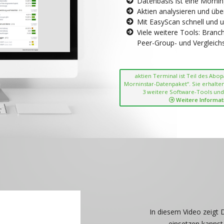
Datenbasis ist eine Morni
Aktien analysieren und übe
Mit EasyScan schnell und 
Viele weitere Tools: Bran
Peer-Group- und Vergleichsc
aktien Terminal ist Teil des Abo
Morninstar-Datenpaket“. Sie erhalten
3 weitere Software-Tools und
Weitere Informat
In diesem Video zeigt 
einsetzen kannst