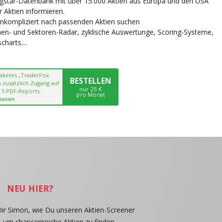
ngstar-Datenbank mit über 15.000 Aktien aus Europa und den USA
r Aktien informieren.
unkompliziert nach passenden Aktien suchen
chen- und Sektoren-Radar, zyklische Auswertunge, Scoring-Systeme,
harts....
paketes „TraderFox
BESTELLEN
 zusätzlich Zugang auf
nur 25 €
 5 PDF-Reports.
pro Monat
ionen
NEU HIER?
Dir Simon, wie Du unseren Aktien-Screener
, um chancenreiche Aktien zu finden.