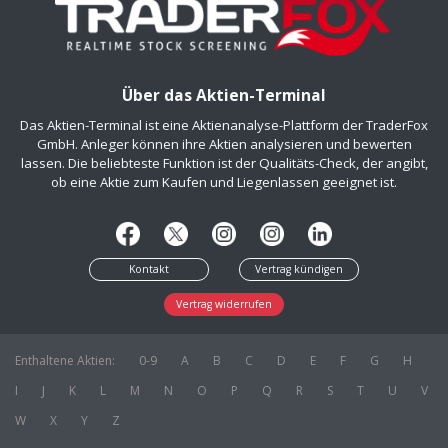
Über das Aktien-Terminal
Das Aktien-Terminal ist eine Aktienanalyse-Plattform der TraderFox
GmbH. Anleger können ihre Aktien analysieren und bewerten
lassen. Die beliebteste Funktion ist der Qualitäts-Check, der angibt,
ob eine Aktie zum Kaufen und Liegenlassen geeignet ist.
Kontakt
Vertrag kündigen
Vertrag widerrufen
Enthaltene Aktien:
0-9
A
B
C
D
E
F
G
H
I
J
K
L
M
N
O
P
Q
R
S
T
U
V
W
X
Y
Z