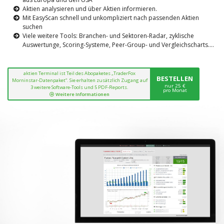
Aktien analysieren und über Aktien informieren.
Mit EasyScan schnell und unkompliziert nach passenden Aktien
suchen
Viele weitere Tools: Branchen- und Sektoren-Radar, zyklische
Auswertunge, Scoring-Systeme, Peer-Group- und Vergleichscharts....
aktien Terminal ist Teil des Abopaketes „TraderFox
BESTELLEN
Morninstar-Datenpaket“. Sie erhalten zusätzlich Zugang auf
nur 25 €
3 weitere Software-Tools und 5 PDF-Reports.
pro Monat
Weitere Informationen