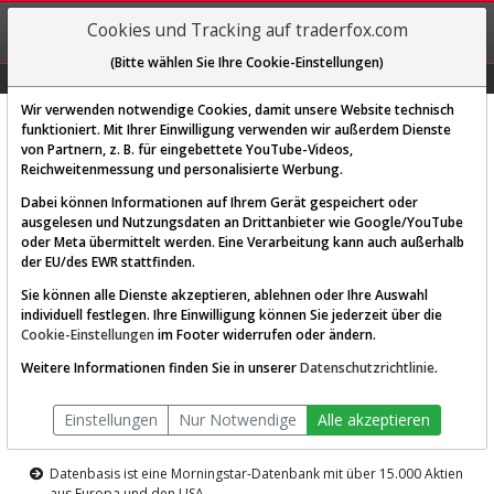
REGIS-
Cookies und Tracking auf traderfox.com
TRIEREN
(Bitte wählen Sie Ihre Cookie-Einstellungen)
Graphs
Explorer
Sector
Scan
Visual
Historie
Macro
Wir verwenden notwendige Cookies, damit unsere Website technisch
funktioniert. Mit Ihrer Einwilligung verwenden wir außerdem Dienste
von Partnern, z. B. für eingebettete YouTube-Videos,
Diese Funktion ist nur für
Reichweitenmessung und personalisierte Werbung.
Premium-Kunden verfügbar
Dabei können Informationen auf Ihrem Gerät gespeichert oder
ausgelesen und Nutzungsdaten an Drittanbieter wie Google/YouTube
oder Meta übermittelt werden. Eine Verarbeitung kann auch außerhalb
der EU/des EWR stattfinden.
Sie können alle Dienste akzeptieren, ablehnen oder Ihre Auswahl
individuell festlegen. Ihre Einwilligung können Sie jederzeit über die
Cookie-Einstellungen
im Footer widerrufen oder ändern.
AKTIEN-TERMINAL
Weitere Informationen finden Sie in unserer
Datenschutzrichtlinie
.
Die Aktienanalyse-Plattform von
Einstellungen
Nur Notwendige
Alle akzeptieren
TraderFox
Datenbasis ist eine Morningstar-Datenbank mit über 15.000 Aktien
aus Europa und den USA