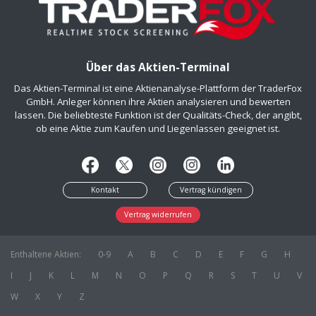
Über das Aktien-Terminal
Das Aktien-Terminal ist eine Aktienanalyse-Plattform der TraderFox
GmbH. Anleger können ihre Aktien analysieren und bewerten
lassen. Die beliebteste Funktion ist der Qualitäts-Check, der angibt,
ob eine Aktie zum Kaufen und Liegenlassen geeignet ist.
Kontakt
Vertrag kündigen
Vertrag widerrufen
Enthaltene Aktien:
0-9
A
B
C
D
E
F
G
H
I
J
K
L
M
N
O
P
Q
R
S
T
U
V
W
X
Y
Z