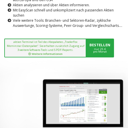
Aktien analysieren und über Aktien informieren.
Mit EasyScan schnell und unkompliziert nach passenden Aktien
suchen
Viele weitere Tools: Branchen- und Sektoren-Radar, zyklische
Auswertunge, Scoring-Systeme, Peer-Group- und Vergleichscharts....
aktien Terminal ist Teil des Abopaketes „TraderFox
BESTELLEN
Morninstar-Datenpaket“. Sie erhalten zusätzlich Zugang auf
nur 25 €
3 weitere Software-Tools und 5 PDF-Reports.
pro Monat
Weitere Informationen