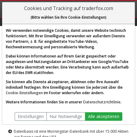
REGIS-
Cookies und Tracking auf traderfox.com
TRIEREN
(Bitte wählen Sie Ihre Cookie-Einstellungen)
Graphs
Explorer
Sector
Scan
Visual
Historie
Macro
Wir verwenden notwendige Cookies, damit unsere Website technisch
funktioniert. Mit Ihrer Einwilligung verwenden wir außerdem Dienste
von Partnern, z. B. für eingebettete YouTube-Videos,
Diese Funktion ist nur für
Reichweitenmessung und personalisierte Werbung.
Premium-Kunden verfügbar
Dabei können Informationen auf Ihrem Gerät gespeichert oder
ausgelesen und Nutzungsdaten an Drittanbieter wie Google/YouTube
oder Meta übermittelt werden. Eine Verarbeitung kann auch außerhalb
der EU/des EWR stattfinden.
Sie können alle Dienste akzeptieren, ablehnen oder Ihre Auswahl
individuell festlegen. Ihre Einwilligung können Sie jederzeit über die
Cookie-Einstellungen
im Footer widerrufen oder ändern.
AKTIEN-TERMINAL
Weitere Informationen finden Sie in unserer
Datenschutzrichtlinie
.
Die Aktienanalyse-Plattform von
Einstellungen
Nur Notwendige
Alle akzeptieren
TraderFox
Datenbasis ist eine Morningstar-Datenbank mit über 15.000 Aktien
aus Europa und den USA