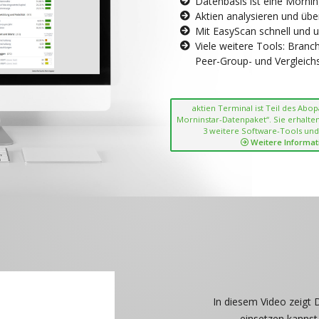
Datenbasis ist eine Morni
Aktien analysieren und übe
Mit EasyScan schnell und 
Viele weitere Tools: Bran
Peer-Group- und Vergleichsc
aktien Terminal ist Teil des Abo
Morninstar-Datenpaket“. Sie erhalten
3 weitere Software-Tools und
Weitere Informat
In diesem Video zeigt 
einsetzen kannst