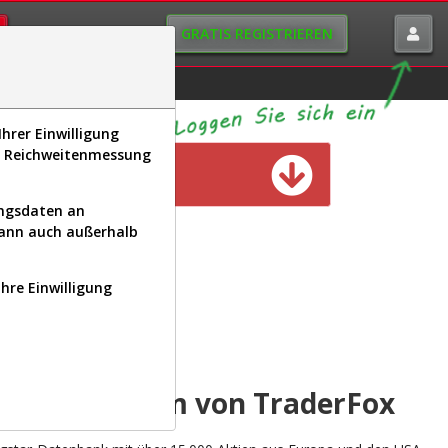
GRATIS REGISTRIEREN
istorie
Macro-View
hrer Einwilligung
s, Reichweitenmessung
n verfügbar
ungsdaten an
kann auch außerhalb
Ihre Einwilligung
INAL
yse-Plattform von TraderFox