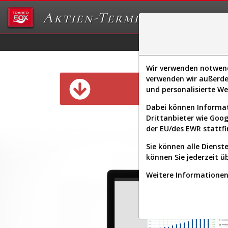
Aktien-Terminal
Daten/Graphs
Ex
Wir verwenden notwendi
verwenden wir außerde
Diese Funk
und personalisierte W
Dabei können Informat
Drittanbieter wie Goo
der EU/des EWR stattfi
Sie können alle Dienste
können Sie jederzeit ü
Weitere Informationen 