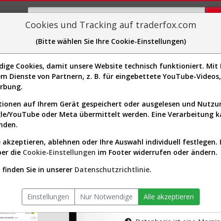
Cookies und Tracking auf traderfox.com
(Bitte wählen Sie Ihre Cookie-Einstellungen)
plorer
Sector-Spider
Easy-Scan
Visualizations
H
ge Cookies, damit unsere Website technisch funktioniert. Mit I
m Dienste von Partnern, z. B. für eingebettete YouTube-Video
tion ist nur für Premium-Kunde
erbung.
ionen auf Ihrem Gerät gespeichert oder ausgelesen und Nutz
gle/YouTube oder Meta übermittelt werden. Eine Verarbeitung 
nden.
 akzeptieren, ablehnen oder Ihre Auswahl individuell festlegen. 
ber die
Cookie-Einstellungen
im Footer widerrufen oder ändern.
AKTIEN-TERM
finden Sie in unserer
Datenschutzrichtlinie
.
Die Aktienanal
Einstellungen
Nur Notwendige
Alle akzeptieren