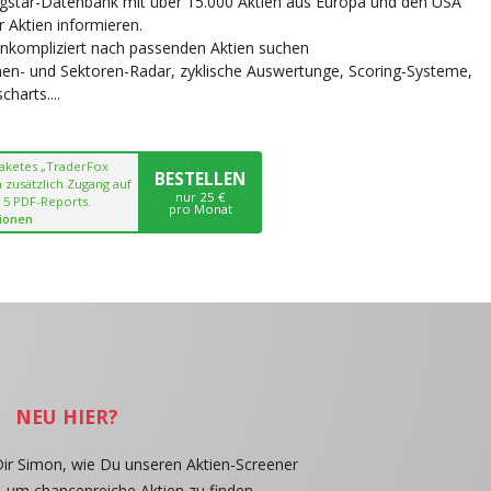
ngstar-Datenbank mit über 15.000 Aktien aus Europa und den USA
r Aktien informieren.
unkompliziert nach passenden Aktien suchen
chen- und Sektoren-Radar, zyklische Auswertunge, Scoring-Systeme,
harts....
paketes „TraderFox
BESTELLEN
 zusätzlich Zugang auf
nur 25 €
 5 PDF-Reports.
pro Monat
ionen
NEU HIER?
Dir Simon, wie Du unseren Aktien-Screener
, um chancenreiche Aktien zu finden.