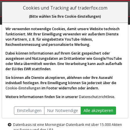
REGIS-
Cookies und Tracking auf traderfox.com
TRIEREN
(Bitte wählen Sie Ihre Cookie-Einstellungen)
Graphs
Explorer
Sector
Scan
Visual
Historie
Macro
Wir verwenden notwendige Cookies, damit unsere Website technisch
funktioniert. Mit Ihrer Einwilligung verwenden wir außerdem Dienste
von Partnern, z. B. für eingebettete YouTube-Videos,
Diese Funktion ist nur für
Reichweitenmessung und personalisierte Werbung.
Premium-Kunden verfügbar
Dabei können Informationen auf Ihrem Gerät gespeichert oder
ausgelesen und Nutzungsdaten an Drittanbieter wie Google/YouTube
oder Meta übermittelt werden. Eine Verarbeitung kann auch außerhalb
der EU/des EWR stattfinden.
Sie können alle Dienste akzeptieren, ablehnen oder Ihre Auswahl
individuell festlegen. Ihre Einwilligung können Sie jederzeit über die
Cookie-Einstellungen
im Footer widerrufen oder ändern.
AKTIEN-TERMINAL
Weitere Informationen finden Sie in unserer
Datenschutzrichtlinie
.
Die Aktienanalyse-Plattform von
Einstellungen
Nur Notwendige
Alle akzeptieren
TraderFox
Datenbasis ist eine Morningstar-Datenbank mit über 15.000 Aktien
aus Europa und den USA