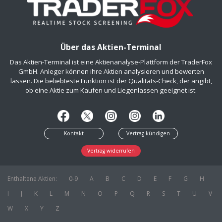
Über das Aktien-Terminal
Das Aktien-Terminal ist eine Aktienanalyse-Plattform der TraderFox
GmbH. Anleger können ihre Aktien analysieren und bewerten
lassen. Die beliebteste Funktion ist der Qualitäts-Check, der angibt,
ob eine Aktie zum Kaufen und Liegenlassen geeignet ist.
Kontakt
Vertrag kündigen
Vertrag widerrufen
Enthaltene Aktien:
0-9
A
B
C
D
E
F
G
H
I
J
K
L
M
N
O
P
Q
R
S
T
U
V
W
X
Y
Z