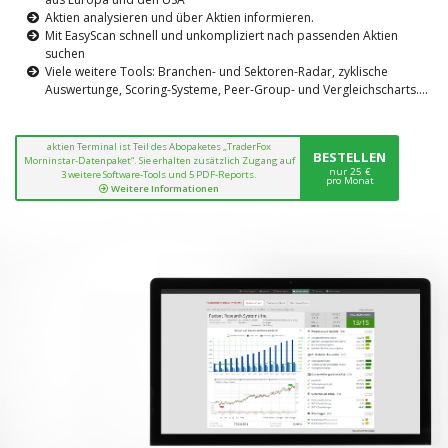
Aktien analysieren und über Aktien informieren.
Mit EasyScan schnell und unkompliziert nach passenden Aktien
suchen
Viele weitere Tools: Branchen- und Sektoren-Radar, zyklische
Auswertunge, Scoring-Systeme, Peer-Group- und Vergleichscharts....
aktien Terminal ist Teil des Abopaketes „TraderFox
BESTELLEN
Morninstar-Datenpaket“. Sie erhalten zusätzlich Zugang auf
nur 25 €
3 weitere Software-Tools und 5 PDF-Reports.
pro Monat
Weitere Informationen