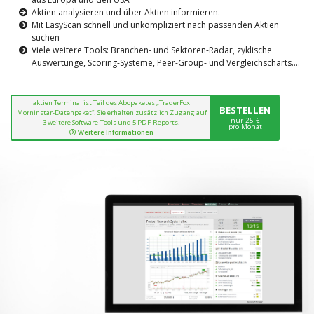
Aktien analysieren und über Aktien informieren.
Mit EasyScan schnell und unkompliziert nach passenden Aktien
suchen
Viele weitere Tools: Branchen- und Sektoren-Radar, zyklische
Auswertunge, Scoring-Systeme, Peer-Group- und Vergleichscharts....
aktien Terminal ist Teil des Abopaketes „TraderFox
BESTELLEN
Morninstar-Datenpaket“. Sie erhalten zusätzlich Zugang auf
nur 25 €
3 weitere Software-Tools und 5 PDF-Reports.
pro Monat
Weitere Informationen