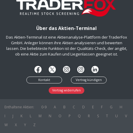
Über das Aktien-Terminal
Das Aktien-Terminal ist eine Aktienanalyse-Plattform der TraderFox
GmbH. Anleger können ihre Aktien analysieren und bewerten
lassen. Die beliebteste Funktion ist der Qualitäts-Check, der angibt,
ob eine Aktie zum Kaufen und Liegenlassen geeignet ist.
Kontakt
Vertrag kündigen
Vertrag widerrufen
Enthaltene Aktien:
0-9
A
B
C
D
E
F
G
H
I
J
K
L
M
N
O
P
Q
R
S
T
U
V
W
X
Y
Z