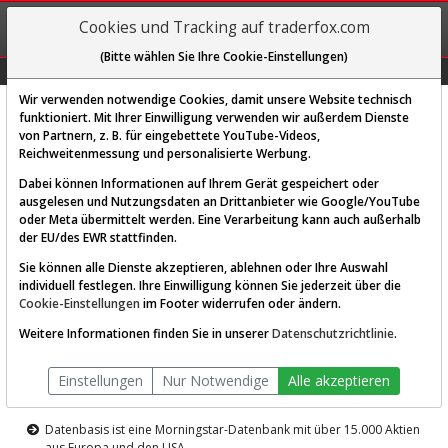
REGIS-
Cookies und Tracking auf traderfox.com
TRIEREN
(Bitte wählen Sie Ihre Cookie-Einstellungen)
Graphs
Explorer
Sector
Scan
Visual
Historie
Macro
Wir verwenden notwendige Cookies, damit unsere Website technisch
funktioniert. Mit Ihrer Einwilligung verwenden wir außerdem Dienste
von Partnern, z. B. für eingebettete YouTube-Videos,
Diese Funktion ist nur für
Reichweitenmessung und personalisierte Werbung.
Premium-Kunden verfügbar
Dabei können Informationen auf Ihrem Gerät gespeichert oder
ausgelesen und Nutzungsdaten an Drittanbieter wie Google/YouTube
oder Meta übermittelt werden. Eine Verarbeitung kann auch außerhalb
der EU/des EWR stattfinden.
Sie können alle Dienste akzeptieren, ablehnen oder Ihre Auswahl
individuell festlegen. Ihre Einwilligung können Sie jederzeit über die
Cookie-Einstellungen
im Footer widerrufen oder ändern.
AKTIEN-TERMINAL
Weitere Informationen finden Sie in unserer
Datenschutzrichtlinie
.
Die Aktienanalyse-Plattform von
Einstellungen
Nur Notwendige
Alle akzeptieren
TraderFox
Datenbasis ist eine Morningstar-Datenbank mit über 15.000 Aktien
aus Europa und den USA